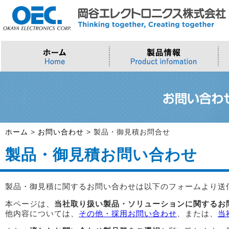
プロセッサ
>AI・IoTソリューション
>会社概要
>製品・御見積お問い合わせ
ソフトウェア・クラウド
スマートシティ・DX
>トップメッセージ
>その他・採用お問い合わせ
>Intel (IoT/Embedded)
>インテル IoTソリューション
>Microsoft Azure
>ナガレミル / 人流・交通
>Intel (PC)
>評価開発キット
>Windows IoT
>Intel Arc Graphics
>LLMソリューション
>Trellix
ホーム
>
お問い合わせ
>
製品・御見積お問合せ
>AMI
製品・御見積お問い合わせ
製品・御見積に関するお問い合わせは以下のフォームより送
本ページは、
当社取り扱い製品・ソリューションに関するお
他内容については、
その他・採用お問い合わせ
、または、
当