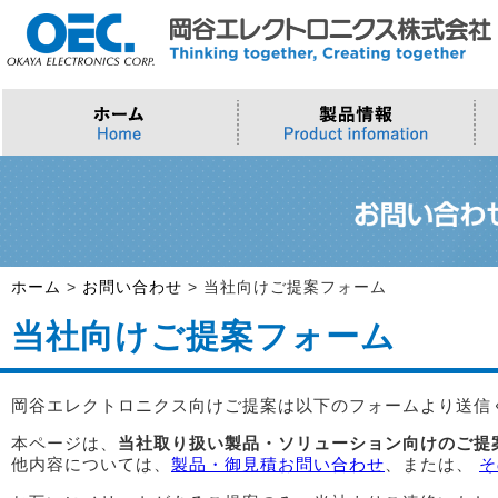
プロセッサ
>AI・IoTソリューション
>会社概要
>製品・御見積お問い合わせ
ソフトウェア・クラウド
スマートシティ・DX
>トップメッセージ
>その他・採用お問い合わせ
>Intel (IoT/Embedded)
>インテル IoTソリューション
>Microsoft Azure
>ナガレミル / 人流・交通
>Intel (PC)
>評価開発キット
>Windows IoT
>Intel Arc Graphics
>LLMソリューション
>Trellix
ホーム
>
お問い合わせ
>
当社向けご提案フォーム
>AMI
当社向けご提案フォーム
岡谷エレクトロニクス向けご提案は以下のフォームより送信
本ページは、
当社取り扱い製品・ソリューション向けのご提
他内容については、
製品・御見積お問い合わせ
、または、
そ