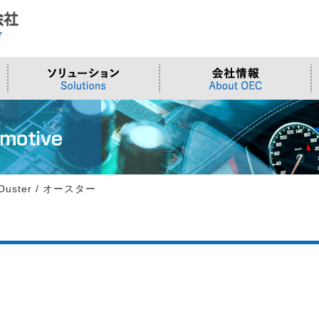
ド
合わせ
システム
>OTセキュリティ
>沿革
>当社向けご提案フォーム
サーバー/ネ
>ものづくり
>拠点一覧
交通観測
>Embeddedシステム
>Edgeシリーズ
>Supermicr
>有償技術
>オンライン資格確認端末
>Elementシリーズ
>液体冷却
>小型PCソ
>周辺デバイス
>Stellarシリーズ
>DCBBS
>カスタムP
Ouster / オースター
>台湾ソリ