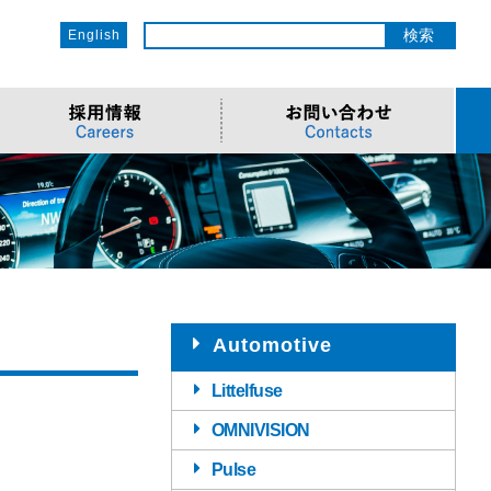
English
ットワーク
ソリューション
電子部品/Automotive
>車載ソリューション
CSR
o
サービス
>Components
>地デジテレビ
>OECのCSR
ソリューション
リューション
>Semiconductor
>海外電子部品選定
>社会への取り組み
Cソリューション
>Automotive
>環境への取り組み
>導入事例・動画
ューション
>LiDAR製品
>社員との関わり
Automotive
Littelfuse
OMNIVISION
Pulse