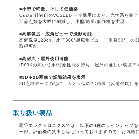
■小型で軽量、そして低価格
Ouster社独自のVCSELレーザ採用により、光学系を完
部品点数を大幅に削減し、小型/軽量/低価格を実現
■高解像度・広角ビューで撮影可能
高解像度128ch、水平360°超広角ビュー（垂直90°）の
取得可能
■高耐久・屋外使用可能
IP69Kの高い防水/防塵性能を持ち、屋外の厳しい環境下
■3D＋2D画像で認識結果を表示
3D点群データの他に、カメラ似の2D画像（反射強度）
取り扱い製品
岡谷エレクトロニクスでは、以下の4種のラインナップを
一部、評価機の貸出し等も行っておりますので、お気軽