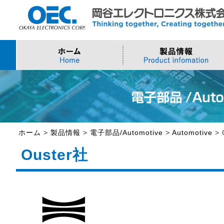
プロセッサ
>AI・IoTソリューション
>会社概要
>製品・御見積お問い合わせ
ソフトウェア・クラウ
スマートシティ・DX
>トップメッセージ
>その他・採用お問い
>Intel (IoT/Embedded)
>インテル IoTソリューション
>Microsoft Azure
>ナガレミル / 人流・
>Intel (PC)
>評価開発キット
>Windows IoT
>Intel Arc Graphics
>LLMソリューション
>Trellix
ホーム
>
製品情報
>
電子部品/Automotive
>
Automotive
>
>AMI
Ouster社