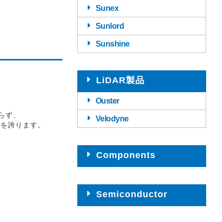
Sunex
Sunlord
Sunshine
LiDAR製品
Ouster
らず、
Velodyne
績を誇ります。
Components
Semiconductor