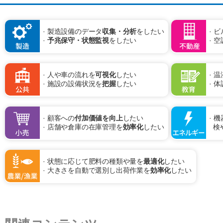
製造設備のデータ
収集・分析
をしたい
ビ
予兆保守・状態監視
をしたい
空
人や車の流れを
可視化
したい
温
施設の設備状況を
把握
したい
体
顧客への
付加価値を向上
したい
機
店舗や倉庫の在庫管理を
効率化
したい
検
状態に応じて肥料の種類や量を
最適化
したい
大きさを自動で選別し出荷作業を
効率化
したい