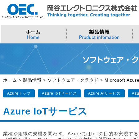
プロセッサ
>AI・IoTソリューション
>会社概要
>製品・御見積お問い合わせ
ソフトウェア・クラウド
スマートシティ・DX
>トップメッセージ
>その他・採用お問い合わせ
>Intel (IoT/Embedded)
>インテル IoTソリューション
>Microsoft Azure
>ナガレミル / 人流・交通
>Intel (PC)
>評価開発キット
>Windows IoT
>Intel Arc Graphics
>LLMソリューション
>Trellix
ホーム
>
製品情報
>
ソフトウェア・クラウド
>
Microsoft Azur
>AMI
Azureトップ
Azure IoTサービス
Azure AIサービス
Az
Azure IoTサービス
業種や組織の規模を問わず、AzureにはIoTの目的を実現