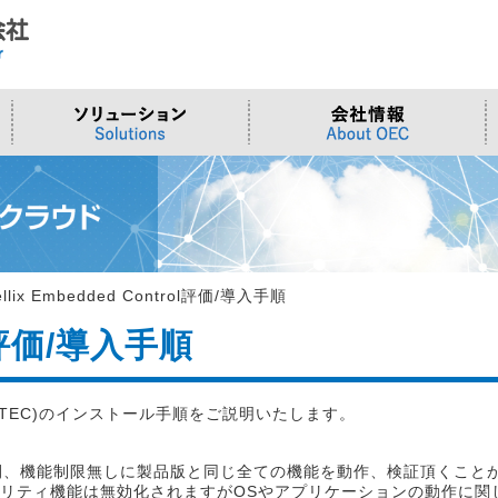
ド
合わせ
システム
>OTセキュリティ
>沿革
>当社向けご提案フォーム
サーバー/ネ
>ものづくり
>拠点一覧
交通観測
>Embeddedシステム
>Edgeシリーズ
>Supermicr
>有償技術
>オンライン資格確認端末
>Elementシリーズ
>液体冷却
>小型PCソ
>周辺デバイス
>Stellarシリーズ
>DCBBS
>カスタムP
ellix Embedded Control評価/導入手順
>台湾ソリ
rol評価/導入手順
ntrol(TEC)のインストール手順をご説明いたします。
日間、機能制限無しに製品版と同じ全ての機能を動作、検証頂くこと
sとなり、セキュリティ機能は無効化されますがOSやアプリケーションの動作