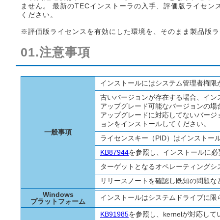
ません。 最新のTECインストーラの入手、評価版ライセ
ください。
※評価版ライセンスを有効にした環境を、そのまま製品版ラ
01.注意事項
インストールにはシステム管理者権限
古いバージョンが存在する場合、イン
アップグレード可能なバージョンの場合
アップグレードに対応してないバージ
ョンをインストールしてください。
一般事項
ライセンスキー（PID）はインストー
KB87944
を参照し、インストールに必
ターゲットとなるオペレーティングシ
リリースノートを確認し既知の問題な
Windows
インストールはシステムドライブに限
プラットフォーム
KB91985
を参照し、kernelが対応し