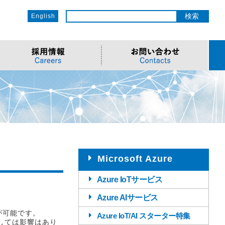
English
ットワーク
ソリューション
電子部品/Automotive
>車載ソリューション
CSR
o
サービス
>Components
>地デジテレビ
>OECのCSR
ソリューション
リューション
>Semiconductor
>海外電子部品選定
>社会への取り組み
Cソリューション
>Automotive
>環境への取り組み
>導入事例・動画
ューション
>LiDAR製品
>社員との関わり
Microsoft Azure
Azure IoTサービス
Azure AIサービス
が可能です。
Azure IoT/AI スターター特集
に関しては影響はあり