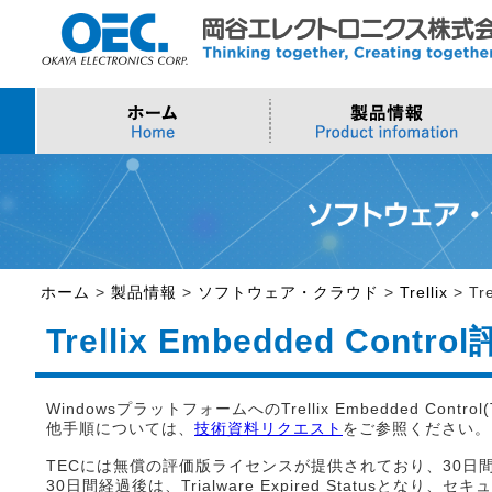
プロセッサ
>AI・IoTソリューション
>会社概要
>製品・御見積お問い合わせ
ソフトウェア・クラウ
スマートシティ・DX
>トップメッセージ
>その他・採用お問い
>Intel (IoT/Embedded)
>インテル IoTソリューション
>Microsoft Azure
>ナガレミル / 人流・
>Intel (PC)
>評価開発キット
>Windows IoT
>Intel Arc Graphics
>LLMソリューション
>Trellix
ホーム
>
製品情報
>
ソフトウェア・クラウド
>
Trellix
>
Tr
>AMI
Trellix Embedded Cont
WindowsプラットフォームへのTrellix Embedded Co
他手順については、
技術資料リクエスト
をご参照ください。
TECには無償の評価版ライセンスが提供されており、30
30日間経過後は、Trialware Expired Statu