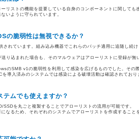
ローリストの機能を提要している自身のコンポーネントに関しても
来ないように守られています。
ばOSの脆弱性は無視できるか？
提供されています。組み込み機器でこれらのパッチ適用に追随し続け
が送り込まれた場合も、そのマルウェアはアローリストに登録が無
dowsのSMB v1の脆弱性を利用して感染を広げるものでした。その際
ECを導入済みのシステムでは感染による破壊活動は確認されており
システムでも使えますか？
D/SSDを丸ごと複製することでアローリストの流用が可能です。
要になるため、それぞれのシステムでアローリストを作成すること