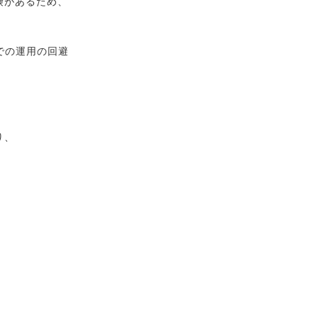
険があるため、
での運用の回避
り、