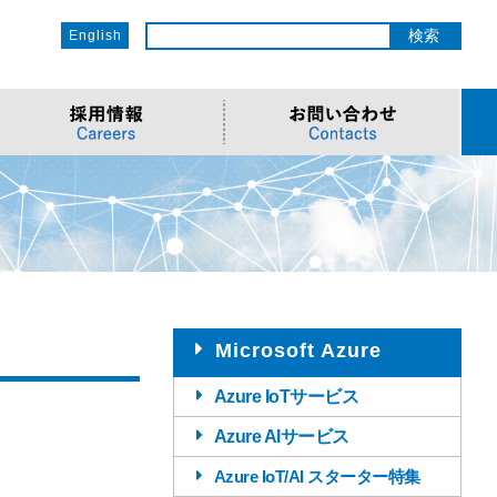
English
ットワーク
ソリューション
電子部品/Automotive
>車載ソリューション
CSR
o
サービス
>Components
>地デジテレビ
>OECのCSR
ソリューション
リューション
>Semiconductor
>海外電子部品選定
>社会への取り組み
Cソリューション
>Automotive
>環境への取り組み
>導入事例・動画
ューション
>LiDAR製品
>社員との関わり
Microsoft Azure
Azure IoTサービス
Azure AIサービス
Azure IoT/AI スターター特集