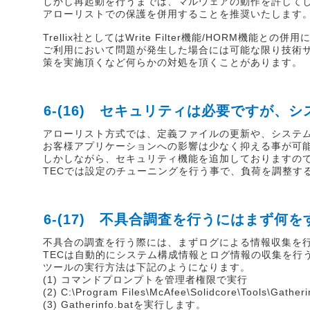
しかし再起動を行うまでは、マルウェアの動作を許して
アローリストでの保護を併用することを推奨いたします
Trellix社としてはWrite Filter機能/HORM機
ご利用において問題が発生した場合には可能な限り技術サ
策を実施頂くなど何らかの対処を頂くことがあります。
6-(16) セキュリティは必要ですが、
アローリスト方式では、定義ファイルの更新や、システ
お客様アプリケーションへの影響は少なく抑える事が可
しかしながら、セキュリティ機能を追加しておりますの
TECでは設定のチューニングを行う事で、負荷を調整す
6-(17) 不具合調査を行うにはまず何
不具合の調査を行う際には、まずログによる情報収集を
TECは自動的にシステム構成情報とログ情報の収集を行うG
ツールの実行方法は下記のようになります。
(1) コマンドプロンプトを管理者権限で実行
(2) C:\Program Files\McAfee\Solidcore\Tools\Ga
(3) Gatherinfo.batを実行します。