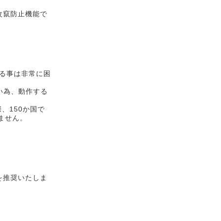
改竄防止機能で
る事は非常に困
い為、動作する
、150か国で
ません。
を推奨いたしま