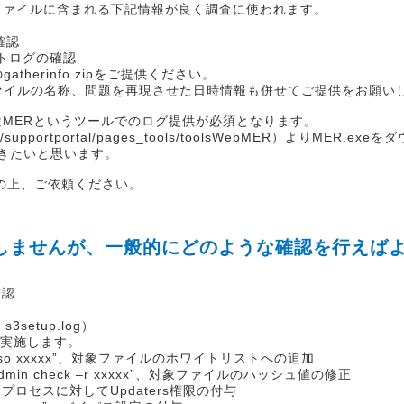
す。Zipファイルに含まれる下記情報が良く調査に使われます。
確認
ントログの確認
erinfo.zipをご提供ください。
ァイルの名称、問題を再現させた日時情報も併せてご提供をお願い
別途MERというツールでのログ提供が必須となります。
ortal/supportportal/pages_tools/toolsWebMER）よりMER.e
頂きたいと思います。
の上、ご依頼ください。
作しませんが、一般的にどのような確認を行えば
確認
3setup.log）
を実施します。
admin so xxxxx”、対象ファイルのホワイトリストへの追加
“sadmin check –r xxxxx”、対象ファイルのハッシュ値の修正
xx”、親プロセスに対してUpdaters権限の付与