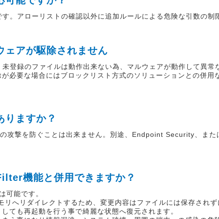
対応可能ですか？
可能です。アローリストの確認以外に追加ルールによる危険な引数の制
ルウェアが駆除されません
。未登録のファイルは動作出来ない為、マルウェアが動作して異常
除が必要な場合にはブロックリスト方式のソリューションとの併用
はありますか？
防ぐことは出来ません。別途、Endpoint Security、またはFi
te Filter機能と併用できますか？
ことは可能です。
込みをメモリへリダイレクトするため、変更内容はファイルには保存され
としても再起動を行う事で綺麗な状態へ復元されます。