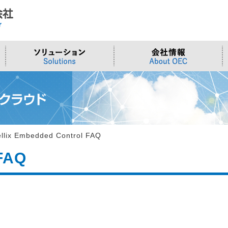
ド
合わせ
システム
>OTセキュリティ
>沿革
>当社向けご提案フォーム
サーバー/ネ
>ものづくり
>拠点一覧
交通観測
>Embeddedシステム
>Edgeシリーズ
>Supermicr
>有償技術
>オンライン資格確認端末
>Elementシリーズ
>液体冷却
>小型PCソ
>周辺デバイス
>Stellarシリーズ
>DCBBS
>カスタムP
ellix Embedded Control FAQ
>台湾ソリ
 FAQ