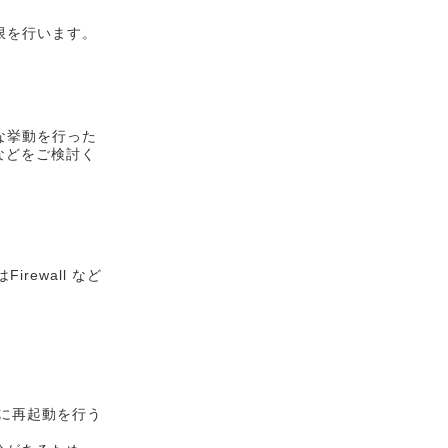
限を行います。
な挙動を行った
などをご検討く
rewall など
ずに再起動を行う