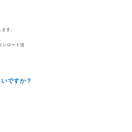
します。
xeをダウンロード頂
よいですか？