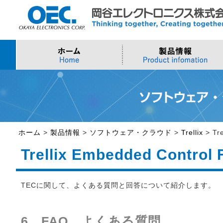
プロセッサ
>AI・IoTソリューション
>会社概要
>製品・御見積お問い合わせ
ソフトウェア・クラウ
スマートシティ・DX
>トップメッセージ
>その他・採用お問い
>Intel (IoT/Embedded)
>インテル IoTソリューション
>Microsoft Azure
>ナガレミル / 人流・
>Intel (PC)
>評価開発キット
>Windows IoT
>Intel Arc Graphics
>LLMソリューション
>Trellix
ホーム
>
製品情報
>
ソフトウェア・クラウド
>
Trellix
>
Tr
>AMI
Trellix Embedded Control
TECに関して、よくある質問と回答について紹介します。
6 FAQ、よくある質問