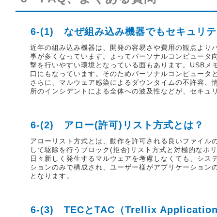
6-(1) なぜ組み込み機器でもセキュリ
近年の組み込み機器は、開発の容易さや費用の観点より
事が多くなっています。よってパーソナルコンピュータ
撃を行いやすい環境となっている面もあります。USBメ
口にもなっています。そのためパーソナルコンピュータ
さらに、マルウェア感染によるダウンタイムの不許容、
所のインシデントによる全体への波及性などが、セキュ
6-(2) アロー(許可)リスト方式とは？
アローリスト方式とは、動作を許可される良いファイル
して駆除を行うブロック(拒否)リスト方式と対極的なポ
日々新しく発生するマルウェアを考慮しなくても、シス
ションのみで構成され、ユーザー様がアプリケーション
となります。
6-(3) TECとTAC（Trellix Applicat