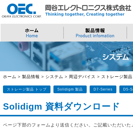
プロセッサ
>AI・IoTソリューション
>会社概要
>製品・御見積お問い合わせ
ソフトウェア・クラウド
スマートシティ・DX
>トップメッセージ
>その他・採用お問い合わせ
>Intel (IoT/Embedded)
>インテル IoTソリューション
>Microsoft Azure
>ナガレミル / 人流・交通
>Intel (PC)
>評価開発キット
>Windows IoT
>Intel Arc Graphics
>LLMソリューション
>Trellix
ホーム
>
製品情報
>
システム
>
周辺デバイス
>
ストレージ製品
>AMI
ストレージ製品 トップ
Solidigm 製品
D7-Series
D5-S
Solidigm 資料ダウンロード
ページ下部のフォームより送信ください。ご記載いただいた