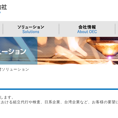
ド
合わせ
システム
>OTセキュリティ
>沿革
>当社向けご提案フォーム
サーバー/ネ
>ものづくり
>拠点一覧
交通観測
>Embeddedシステム
>Edgeシリーズ
>Supermicr
>有償技術
>オンライン資格確認端末
>Elementシリーズ
>液体冷却
>小型PCソ
>周辺デバイス
>Stellarシリーズ
>DCBBS
>カスタムP
湾ソリューション
>台湾ソリ
します。
における組立代行や検査、日系企業、台湾企業など、お客様の要望