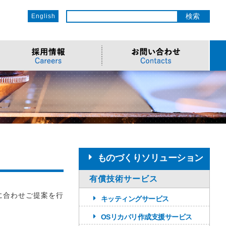
English
ットワーク
ソリューション
電子部品/Automotive
>車載ソリューション
CSR
o
サービス
>Components
>地デジテレビ
>OECのCSR
ソリューション
リューション
>Semiconductor
>海外電子部品選定
>社会への取り組み
Cソリューション
>Automotive
>環境への取り組み
>導入事例・動画
ューション
>LiDAR製品
>社員との関わり
ものづくりソリューション
有償技術サービス
に合わせご提案を行
キッティングサービス
OSリカバリ作成支援サービス