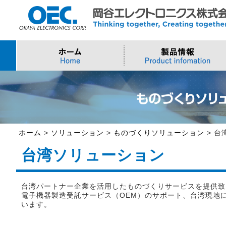
プロセッサ
>AI・IoTソリューション
>会社概要
>製品・御見積お問い合わせ
ソフトウェア・クラウ
スマートシティ・DX
>トップメッセージ
>その他・採用お問い
>Intel (IoT/Embedded)
>インテル IoTソリューション
>Microsoft Azure
>ナガレミル / 人流・
>Intel (PC)
>評価開発キット
>Windows IoT
>Intel Arc Graphics
>LLMソリューション
>Trellix
ホーム
>
ソリューション
>
ものづくりソリューション
>
台
>AMI
台湾ソリューション
台湾パートナー企業を活用したものづくりサービスを提供致
電子機器製造受託サービス（OEM）のサポート、台湾現地
います。