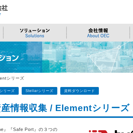
ド
合わせ
システム
>OTセキュリティ
>沿革
>当社向けご提案フォーム
サーバー/ネ
>ものづくり
>拠点一覧
交通観測
>Embeddedシステム
>Edgeシリーズ
>Supermicr
>有償技術
>オンライン資格確認端末
>Elementシリーズ
>液体冷却
>小型PCソ
>周辺デバイス
>Stellarシリーズ
>DCBBS
>カスタムP
mentシリーズ
>台湾ソリ
ntシリーズ
Stellarシリーズ
資料ダウンロード
報収集 / Elementシリーズ
tOne』『Safe Port』の３つの