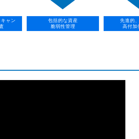
スキャン
包括的な資産
先進的
査
脆弱性管理
高付加