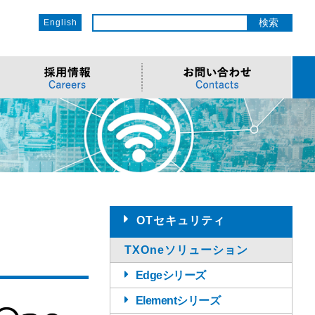
English
ットワーク
ソリューション
電子部品/Automotive
>車載ソリューション
CSR
o
サービス
>Components
>地デジテレビ
>OECのCSR
ソリューション
リューション
>Semiconductor
>海外電子部品選定
>社会への取り組み
Cソリューション
>Automotive
>環境への取り組み
>導入事例・動画
ューション
>LiDAR製品
>社員との関わり
OTセキュリティ
TXOneソリューション
Edgeシリーズ
Elementシリーズ