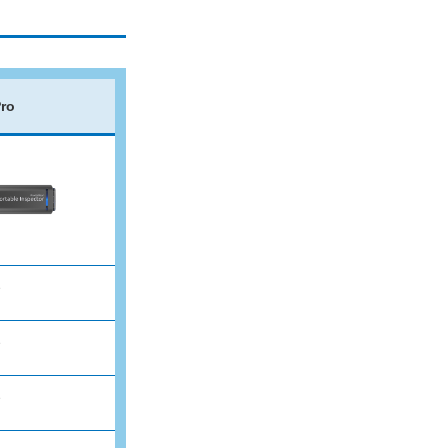
Pro
✓
✓
✓