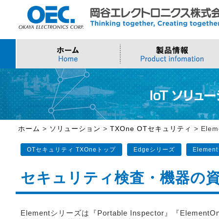
プロセッサ
>AI・IoTソリューション
>会社概要
>製品・御見積お問い合わせ
ソフトウェア・クラウ
スマートシティ・DX
>トップメッセージ
>その他・採用お問い
>Intel (IoT/Embedded)
>インテル IoTソリューション
>Microsoft Azure
>ナガレミル / 人流・
>Intel (PC)
>評価開発キット
>Windows IoT
>Intel Arc Graphics
>LLMソリューション
>Trellix
ホーム
>
ソリューション
>
TXOne OTセキュリティ
>
Ele
>AMI
OTセキュリティ TXOneトップ
Edgeシリーズ
Eleme
セキュリティ検査・機器の資産情
Elementシリーズは『Portable Inspector』『Elemen