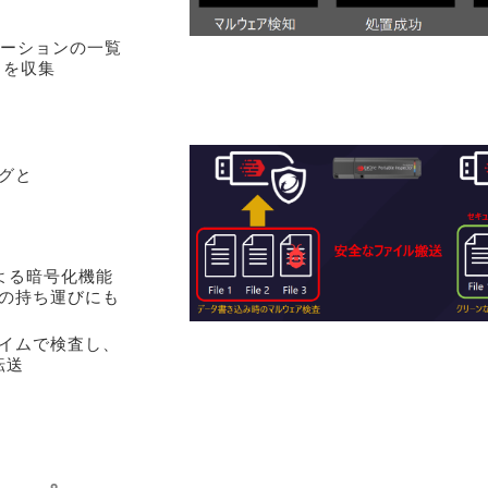
リケーションの一覧
トを収集
グと
56による暗号化機能
の持ち運びにも
イムで検査し、
転送