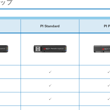
ンナップ
PI Standard
PI 
✓
✓
✓