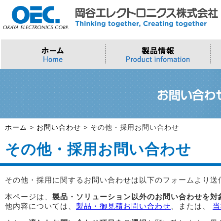
プロセッサ
>AI・IoTソリューション
>会社概要
>製品・御見積お問い合わせ
ソフトウェア・クラウド
スマートシティ・DX
>トップメッセージ
>その他・採用お問い合わせ
>Intel (IoT/Embedded)
>インテル IoTソリューション
>Microsoft Azure
>ナガレミル / 人流・交通
>Intel (PC)
>評価開発キット
>Windows IoT
>Intel Arc Graphics
>LLMソリューション
>Trellix
ホーム
>
お問い合わせ
>
その他・採用お問い合わせ
>AMI
その他・採用お問い合わせ
その他・採用に関するお問い合わせは以下のフォームより送
本ページは、
製品・ソリューション以外のお問い合わせを対
他内容については、
製品・御見積お問い合わせ
、または、
当