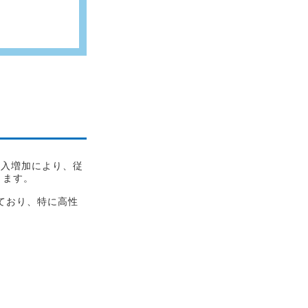
導入増加により、従
ります。
えており、特に高性