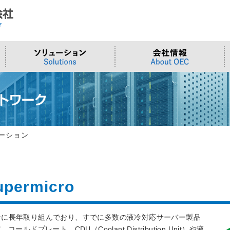
ド
合わせ
システム
>OTセキュリティ
>沿革
>当社向けご提案フォーム
サーバー/ネ
>ものづくり
>拠点一覧
交通観測
>Embeddedシステム
>Edgeシリーズ
>Supermicr
>有償技術
>オンライン資格確認端末
>Elementシリーズ
>液体冷却
>小型PCソ
>周辺デバイス
>Stellarシリーズ
>DCBBS
>カスタムP
ーション
>台湾ソリ
ermicro
ションに長年取り組んでおり、すでに多数の液冷対応サーバー製品
レート、CDU（Coolant Distribution Unit）や液