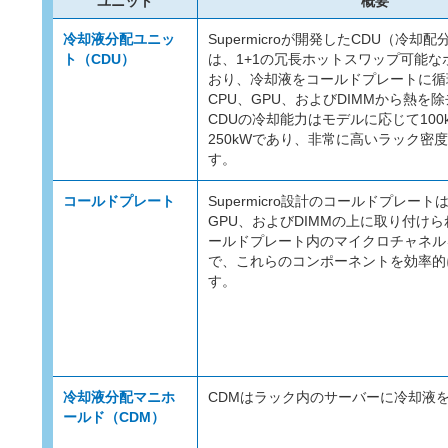
ユニット
概要
冷却液分配ユニッ
Supermicroが開発したCDU（冷却
ト（CDU）
は、1+1の冗長ホットスワップ可能な
おり、冷却液をコールドプレートに循
CPU、GPU、およびDIMMから熱を
CDUの冷却能力はモデルに応じて100
250kWであり、非常に高いラック密
す。
コールドプレート
Supermicro設計のコールドプレート
GPU、およびDIMMの上に取り付け
ールドプレート内のマイクロチャネル
で、これらのコンポーネントを効率的
す。
冷却液分配マニホ
CDMはラック内のサーバーに冷却液
ールド（CDM）