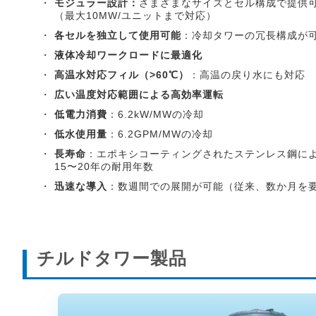
・
モジュラー設計：
さまざまなサイズとセル構成で提供
（最大10MW/ユニットまで対応）
・
各セルを独立して使用可能
：冷却タワーの冗長構成が
・
液体冷却ワークロードに最適化
・
高温水対応フィル（>60℃）
：高温の戻り水にも対応
・
広い温度対応範囲による高効率運転
・
低電力消費
：6.2kW/MWの冷却
・
低水使用量
：6.2GPM/MWの冷却
・
長寿命
：エポキシコーティングされたステンレス鋼に
15〜20年の耐用年数
・
迅速な導入
：数週間での展開が可能（従来、数か月を
チルドタワー製品