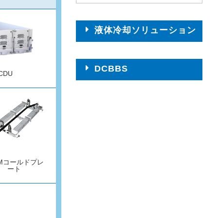
液体冷却ソリューション
DCBBS
CDU
MMコールドプレ
ート