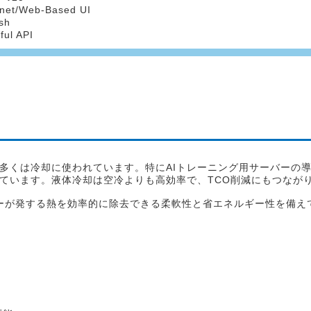
net/Web-Based UI
sh
ul API
多くは冷却に使われています。特にAIトレーニング用サーバーの
ています。液体冷却は空冷よりも高効率で、TCO削減にもつなが
サーバーが発する熱を効率的に除去できる柔軟性と省エネルギー性を備