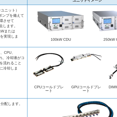
ユニットイメージ
配分ユニット）
ポンプを備えて
環させて
除去します。
kWまたは
度を実現しま
100kW CDU
250kW 
は、CPU、
られ、冷却液がコ
を流れること
に冷却しま
CPUコールドプレ
GPUコールドプレ
DI
ート
ート
を分配します。