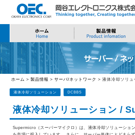
プロセッサ
>AI・IoTソリューション
>会社概要
>製品・御見積お問い合わせ
ソフトウェア・クラウ
スマートシティ・DX
>トップメッセージ
>その他・採用お問い
>Intel (IoT/Embedded)
>インテル IoTソリューション
>Microsoft Azure
>ナガレミル / 人流・
>Intel (PC)
>評価開発キット
>Windows IoT
>Intel Arc Graphics
>LLMソリューション
>Trellix
ホーム
>
製品情報
>
サーバ/ネットワーク
>
液体冷却ソリュ
>AMI
液体冷却ソリューション
DCBBS
液体冷却ソリューション / Sup
Supermicro（スーパーマイクロ）は、液体冷却ソリュー
を市場に投入しています。 さらに、サーバー単体にとどまらず、コールドプ