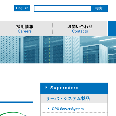
English
ットワーク
ソリューション
電子部品/Automotive
>車載ソリューション
CSR
o
サービス
>Components
>地デジテレビ
>OECのCSR
ソリューション
リューション
>Semiconductor
>海外電子部品選定
>社会への取り組み
Cソリューション
>Automotive
>環境への取り組み
>導入事例・動画
ューション
>LiDAR製品
>社員との関わり
Supermicro
サーバ・システム製品
GPU Server System