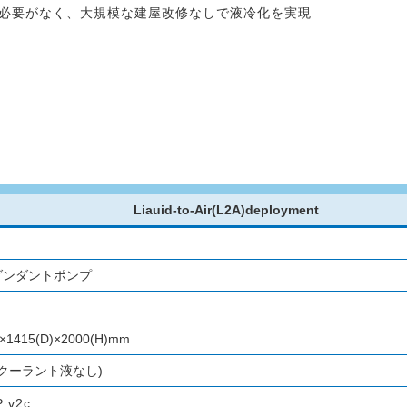
新設する必要がなく、大規模な建屋改修なしで液冷化を実現
Liauid-to-Air(L2A)deployment
リダンダントポンプ
)×1415(D)×2000(H)mm
g(クーラント液なし)
 v2c