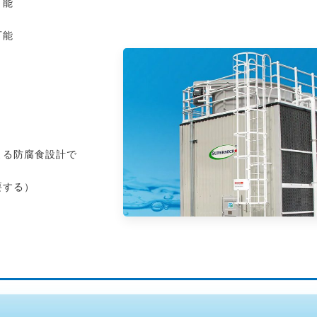
可能
可能
よる防腐食設計で
要する）