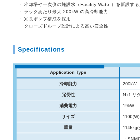
・ 冷却塔や一次側の施設水（Facility Water）を
・ ラックあたり最大 200kW の高冷却能力
・ 冗長ポンプ構成を採用
・ クローズドループ設計による高い安全性
Specifications
Application Type
冷却能力
200kW
冗長性
N+1 
消費電力
19kW
サイズ
1100(W
重量
1145k
・SNMP