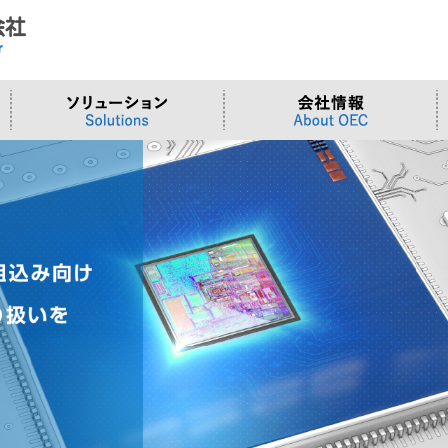
ド
合わせ
システム
>OTセキュリティ
>沿革
>当社向けご提案フォーム
サーバー/ネ
>ものづくり
>拠点一覧
交通観測
>Embeddedシステム
>Edgeシリーズ
>Supermicr
>有償技術
>オンライン資格確認端末
>Elementシリーズ
>液体冷却
>小型PCソ
>周辺デバイス
>Stellarシリーズ
>DCBBS
>カスタムP
>台湾ソリ