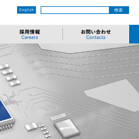
English
ットワーク
ソリューション
電子部品/Automotive
>車載ソリューション
CSR
o
サービス
>Components
>地デジテレビ
>OECのCSR
ソリューション
リューション
>Semiconductor
>海外電子部品選定
>社会への取り組み
Cソリューション
>Automotive
>環境への取り組み
>導入事例・動画
ューション
>LiDAR製品
>社員との関わり