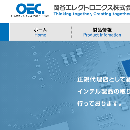
プロセッサ
>AI・IoTソリューション
>会社概要
>製品・御見積お問い合わせ
ソフトウェア・クラウ
スマートシティ・DX
>トップメッセージ
>その他・採用お問い
>Intel (IoT/Embedded)
>インテル IoTソリューション
>Microsoft Azure
>ナガレミル / 人流・
>Intel (PC)
>評価開発キット
>Windows IoT
>Intel Arc Graphics
>LLMソリューション
>Trellix
>AMI