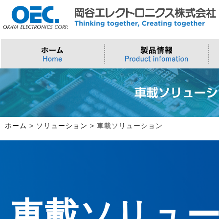
プロセッサ
>AI・IoTソリューション
>会社概要
>製品・御見積お問い合わせ
ソフトウェア・クラウド
スマートシティ・DX
>トップメッセージ
>その他・採用お問い合わせ
>Intel (IoT/Embedded)
>インテル IoTソリューション
>Microsoft Azure
>ナガレミル / 人流・交通
>Intel (PC)
>評価開発キット
>Windows IoT
>Intel Arc Graphics
>LLMソリューション
>Trellix
ホーム
>
ソリューション
>
車載ソリューション
>AMI
車載ソリュ