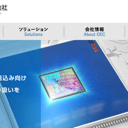
ド
合わせ
システム
>OTセキュリティ
>沿革
>当社向けご提案フォーム
サーバー/ネ
>ものづくり
>拠点一覧
交通観測
>Embeddedシステム
>Edgeシリーズ
>Supermicr
>有償技術
>オンライン資格確認端末
>Elementシリーズ
>液体冷却
>小型PCソ
>周辺デバイス
>Stellarシリーズ
>DCBBS
>カスタムP
>台湾ソリ