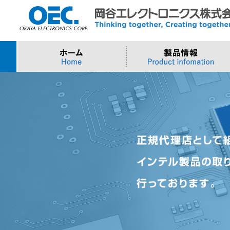
プロセッサ
>AI・IoTソリューション
>会社概要
>製品・御見積お問い合わせ
ソフトウェア・クラウ
スマートシティ・DX
>トップメッセージ
>その他・採用お問い
>Intel (IoT/Embedded)
>インテル IoTソリューション
>Microsoft Azure
>ナガレミル / 人流・
>Intel (PC)
>評価開発キット
>Windows IoT
>Intel Arc Graphics
>LLMソリューション
>Trellix
>AMI