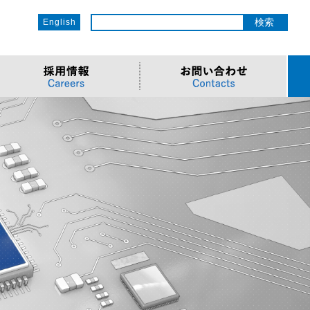
English
ットワーク
ソリューション
電子部品/Automotive
>車載ソリューション
CSR
o
サービス
>Components
>地デジテレビ
>OECのCSR
ソリューション
リューション
>Semiconductor
>海外電子部品選定
>社会への取り組み
Cソリューション
>Automotive
>環境への取り組み
>導入事例・動画
ューション
>LiDAR製品
>社員との関わり