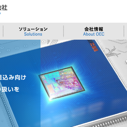
ド
合わせ
システム
>OTセキュリティ
>沿革
>当社向けご提案フォーム
サーバー/ネ
>ものづくり
>拠点一覧
交通観測
>Embeddedシステム
>Edgeシリーズ
>Supermicr
>有償技術
>オンライン資格確認端末
>Elementシリーズ
>液体冷却
>小型PCソ
>周辺デバイス
>Stellarシリーズ
>DCBBS
>カスタムP
>台湾ソリ