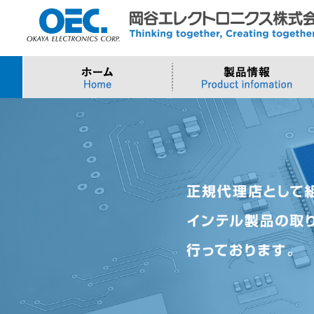
プロセッサ
>AI・IoTソリューション
>会社概要
>製品・御見積お問い合わせ
ソフトウェア・クラウ
スマートシティ・DX
>トップメッセージ
>その他・採用お問い
>Intel (IoT/Embedded)
>インテル IoTソリューション
>Microsoft Azure
>ナガレミル / 人流・
>Intel (PC)
>評価開発キット
>Windows IoT
>Intel Arc Graphics
>LLMソリューション
>Trellix
>AMI