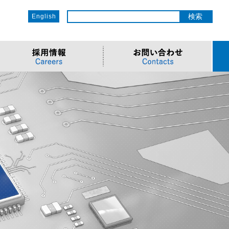
English
ットワーク
ソリューション
電子部品/Automotive
>車載ソリューション
CSR
o
サービス
>Components
>地デジテレビ
>OECのCSR
ソリューション
リューション
>Semiconductor
>海外電子部品選定
>社会への取り組み
Cソリューション
>Automotive
>環境への取り組み
>導入事例・動画
ューション
>LiDAR製品
>社員との関わり