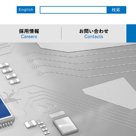
English
ットワーク
ソリューション
電子部品/Automotive
>車載ソリューション
CSR
o
サービス
>Components
>地デジテレビ
>OECのCSR
ソリューション
リューション
>Semiconductor
>海外電子部品選定
>社会への取り組み
Cソリューション
>Automotive
>環境への取り組み
>導入事例・動画
ューション
>LiDAR製品
>社員との関わり