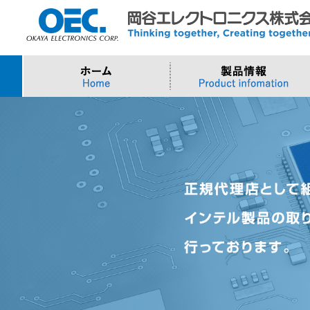
プロセッサ
>AI・IoTソリューション
>会社概要
>製品・御見積お問い合わせ
ソフトウェア・クラウ
スマートシティ・DX
>トップメッセージ
>その他・採用お問い
>Intel (IoT/Embedded)
>インテル IoTソリューション
>Microsoft Azure
>ナガレミル / 人流・
>Intel (PC)
>評価開発キット
>Windows IoT
>Intel Arc Graphics
>LLMソリューション
>Trellix
>AMI