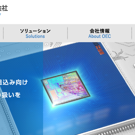
ド
合わせ
システム
>OTセキュリティ
>沿革
>当社向けご提案フォーム
サーバー/ネ
>ものづくり
>拠点一覧
交通観測
>Embeddedシステム
>Edgeシリーズ
>Supermicr
>有償技術
>オンライン資格確認端末
>Elementシリーズ
>液体冷却
>小型PCソ
>周辺デバイス
>Stellarシリーズ
>DCBBS
>カスタムP
>台湾ソリ