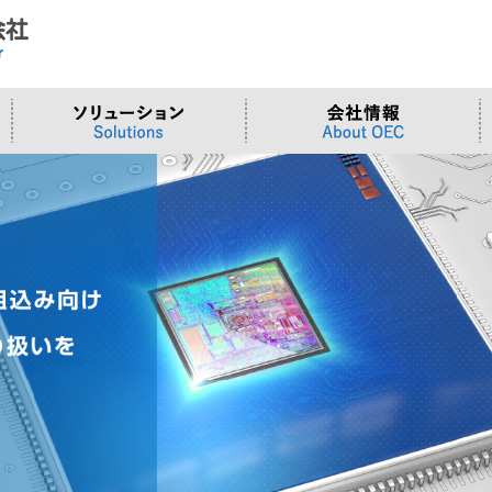
ド
合わせ
システム
>OTセキュリティ
>沿革
>当社向けご提案フォーム
サーバー/ネ
>ものづくり
>拠点一覧
交通観測
>Embeddedシステム
>Edgeシリーズ
>Supermicr
>有償技術
>オンライン資格確認端末
>Elementシリーズ
>液体冷却
>小型PCソ
>周辺デバイス
>Stellarシリーズ
>DCBBS
>カスタムP
>台湾ソリ