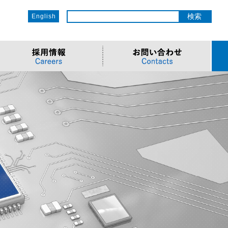
English
ットワーク
ソリューション
電子部品/Automotive
>車載ソリューション
CSR
o
サービス
>Components
>地デジテレビ
>OECのCSR
ソリューション
リューション
>Semiconductor
>海外電子部品選定
>社会への取り組み
Cソリューション
>Automotive
>環境への取り組み
>導入事例・動画
ューション
>LiDAR製品
>社員との関わり