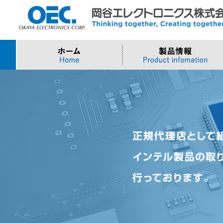
プロセッサ
>AI・IoTソリューション
>会社概要
>製品・御見積お問い合わせ
ソフトウェア・クラウ
スマートシティ・DX
>トップメッセージ
>その他・採用お問い
>Intel (IoT/Embedded)
>インテル IoTソリューション
>Microsoft Azure
>ナガレミル / 人流・
>Intel (PC)
>評価開発キット
>Windows IoT
>Intel Arc Graphics
>LLMソリューション
>Trellix
>AMI