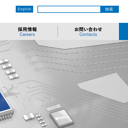
English
ットワーク
ソリューション
電子部品/Automotive
>車載ソリューション
CSR
o
サービス
>Components
>地デジテレビ
>OECのCSR
ソリューション
リューション
>Semiconductor
>海外電子部品選定
>社会への取り組み
Cソリューション
>Automotive
>環境への取り組み
>導入事例・動画
ューション
>LiDAR製品
>社員との関わり