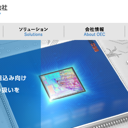
ド
合わせ
システム
>OTセキュリティ
>沿革
>当社向けご提案フォーム
サーバー/ネ
>ものづくり
>拠点一覧
交通観測
>Embeddedシステム
>Edgeシリーズ
>Supermicr
>有償技術
>オンライン資格確認端末
>Elementシリーズ
>液体冷却
>小型PCソ
>周辺デバイス
>Stellarシリーズ
>DCBBS
>カスタムP
>台湾ソリ