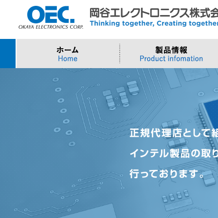
プロセッサ
>AI・IoTソリューション
>会社概要
>製品・御見積お問い合わせ
ソフトウェア・クラウ
スマートシティ・DX
>トップメッセージ
>その他・採用お問い
>Intel (IoT/Embedded)
>インテル IoTソリューション
>Microsoft Azure
>ナガレミル / 人流・
>Intel (PC)
>評価開発キット
>Windows IoT
>Intel Arc Graphics
>LLMソリューション
>Trellix
>AMI