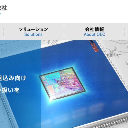
ド
合わせ
システム
>OTセキュリティ
>沿革
>当社向けご提案フォーム
サーバー/ネ
>ものづくり
>拠点一覧
交通観測
>Embeddedシステム
>Edgeシリーズ
>Supermicr
>有償技術
>オンライン資格確認端末
>Elementシリーズ
>液体冷却
>小型PCソ
>周辺デバイス
>Stellarシリーズ
>DCBBS
>カスタムP
>台湾ソリ