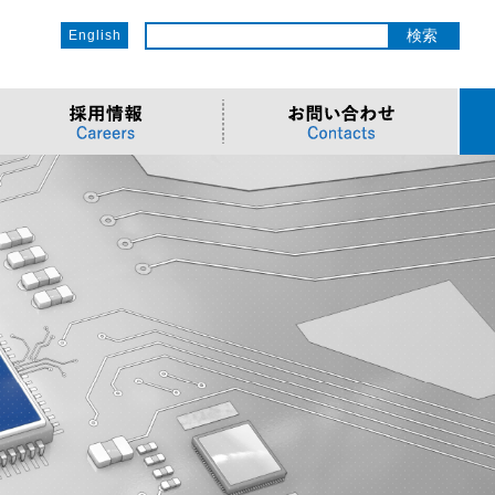
English
ットワーク
ソリューション
電子部品/Automotive
>車載ソリューション
CSR
o
サービス
>Components
>地デジテレビ
>OECのCSR
ソリューション
リューション
>Semiconductor
>海外電子部品選定
>社会への取り組み
Cソリューション
>Automotive
>環境への取り組み
>導入事例・動画
ューション
>LiDAR製品
>社員との関わり