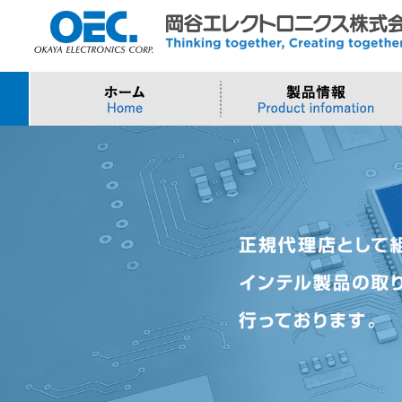
プロセッサ
>AI・IoTソリューション
>会社概要
>製品・御見積お問い合わせ
ソフトウェア・クラウ
スマートシティ・DX
>トップメッセージ
>その他・採用お問い
>Intel (IoT/Embedded)
>インテル IoTソリューション
>Microsoft Azure
>ナガレミル / 人流・
>Intel (PC)
>評価開発キット
>Windows IoT
>Intel Arc Graphics
>LLMソリューション
>Trellix
>AMI