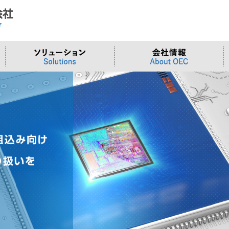
ド
合わせ
システム
>OTセキュリティ
>沿革
>当社向けご提案フォーム
サーバー/ネ
>ものづくり
>拠点一覧
交通観測
>Embeddedシステム
>Edgeシリーズ
>Supermicr
>有償技術
>オンライン資格確認端末
>Elementシリーズ
>液体冷却
>小型PCソ
>周辺デバイス
>Stellarシリーズ
>DCBBS
>カスタムP
>台湾ソリ