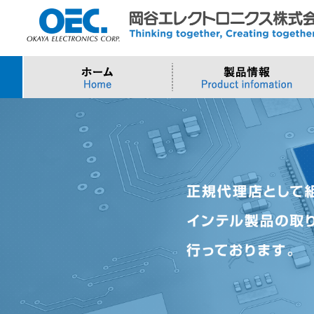
プロセッサ
>AI・IoTソリューション
>会社概要
>製品・御見積お問い合わせ
ソフトウェア・クラウ
スマートシティ・DX
>トップメッセージ
>その他・採用お問い
>Intel (IoT/Embedded)
>インテル IoTソリューション
>Microsoft Azure
>ナガレミル / 人流・
>Intel (PC)
>評価開発キット
>Windows IoT
>Intel Arc Graphics
>LLMソリューション
>Trellix
>AMI