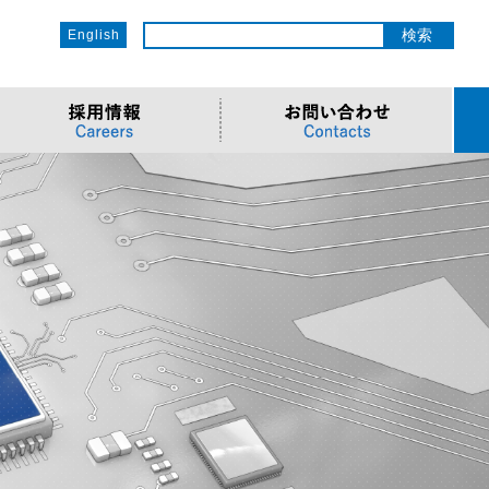
English
ットワーク
ソリューション
電子部品/Automotive
>車載ソリューション
CSR
o
サービス
>Components
>地デジテレビ
>OECのCSR
ソリューション
リューション
>Semiconductor
>海外電子部品選定
>社会への取り組み
Cソリューション
>Automotive
>環境への取り組み
>導入事例・動画
ューション
>LiDAR製品
>社員との関わり