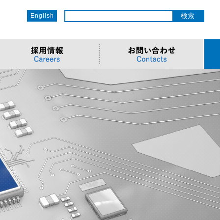
English
ットワーク
ソリューション
電子部品/Automotive
>車載ソリューション
CSR
o
サービス
>Components
>地デジテレビ
>OECのCSR
ソリューション
リューション
>Semiconductor
>海外電子部品選定
>社会への取り組み
Cソリューション
>Automotive
>環境への取り組み
>導入事例・動画
ューション
>LiDAR製品
>社員との関わり