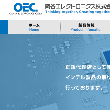
プロセッサ
>AI・IoTソリューション
>会社概要
>製品・御見積お問い合わせ
ソフトウェア・クラウ
スマートシティ・DX
>トップメッセージ
>その他・採用お問い
>Intel (IoT/Embedded)
>インテル IoTソリューション
>Microsoft Azure
>ナガレミル / 人流・
>Intel (PC)
>評価開発キット
>Windows IoT
>Intel Arc Graphics
>LLMソリューション
>Trellix
>AMI