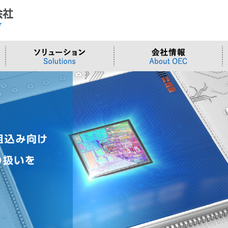
ド
合わせ
システム
>OTセキュリティ
>沿革
>当社向けご提案フォーム
サーバー/ネ
>ものづくり
>拠点一覧
交通観測
>Embeddedシステム
>Edgeシリーズ
>Supermicr
>有償技術
>オンライン資格確認端末
>Elementシリーズ
>液体冷却
>小型PCソ
>周辺デバイス
>Stellarシリーズ
>DCBBS
>カスタムP
>台湾ソリ