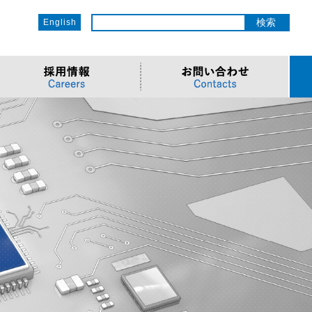
English
ットワーク
ソリューション
電子部品/Automotive
>車載ソリューション
CSR
o
サービス
>Components
>地デジテレビ
>OECのCSR
ソリューション
リューション
>Semiconductor
>海外電子部品選定
>社会への取り組み
Cソリューション
>Automotive
>環境への取り組み
>導入事例・動画
ューション
>LiDAR製品
>社員との関わり