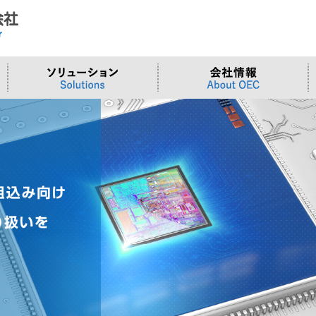
ド
合わせ
システム
>OTセキュリティ
>沿革
>当社向けご提案フォーム
サーバー/ネ
>ものづくり
>拠点一覧
交通観測
>Embeddedシステム
>Edgeシリーズ
>Supermicr
>有償技術
>オンライン資格確認端末
>Elementシリーズ
>液体冷却
>小型PCソ
>周辺デバイス
>Stellarシリーズ
>DCBBS
>カスタムP
>台湾ソリ