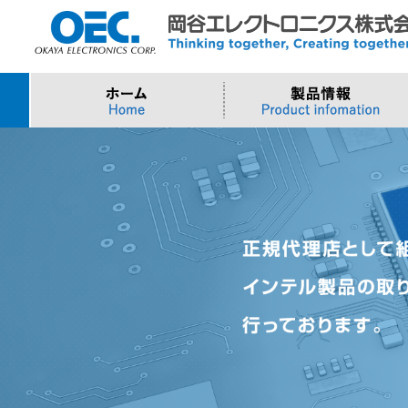
プロセッサ
>AI・IoTソリューション
>会社概要
>製品・御見積お問い合わせ
ソフトウェア・クラウ
スマートシティ・DX
>トップメッセージ
>その他・採用お問い
>Intel (IoT/Embedded)
>インテル IoTソリューション
>Microsoft Azure
>ナガレミル / 人流・
>Intel (PC)
>評価開発キット
>Windows IoT
>Intel Arc Graphics
>LLMソリューション
>Trellix
>AMI