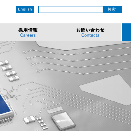
English
ットワーク
ソリューション
電子部品/Automotive
>車載ソリューション
CSR
o
サービス
>Components
>地デジテレビ
>OECのCSR
ソリューション
リューション
>Semiconductor
>海外電子部品選定
>社会への取り組み
Cソリューション
>Automotive
>環境への取り組み
>導入事例・動画
ューション
>LiDAR製品
>社員との関わり