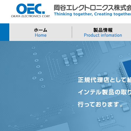
プロセッサ
>AI・IoTソリューション
>会社概要
>製品・御見積お問い合わせ
ソフトウェア・クラウ
スマートシティ・DX
>トップメッセージ
>その他・採用お問い
>Intel (IoT/Embedded)
>インテル IoTソリューション
>Microsoft Azure
>ナガレミル / 人流・
>Intel (PC)
>評価開発キット
>Windows IoT
>Intel Arc Graphics
>LLMソリューション
>Trellix
>AMI