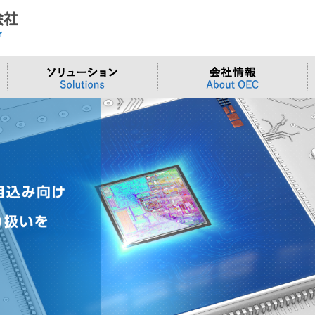
ド
合わせ
システム
>OTセキュリティ
>沿革
>当社向けご提案フォーム
サーバー/ネ
>ものづくり
>拠点一覧
交通観測
>Embeddedシステム
>Edgeシリーズ
>Supermicr
>有償技術
>オンライン資格確認端末
>Elementシリーズ
>液体冷却
>小型PCソ
>周辺デバイス
>Stellarシリーズ
>DCBBS
>カスタムP
>台湾ソリ