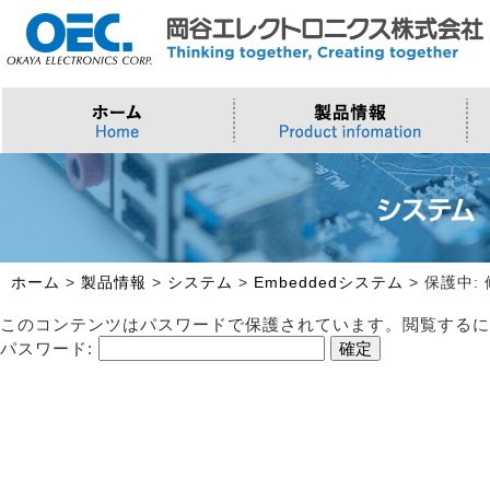
プロセッサ
>AI・IoTソリューション
>会社概要
>製品・御見積お問い合わせ
ソフトウェア・クラウド
スマートシティ・DX
>トップメッセージ
>その他・採用お問い合わせ
>Intel (IoT/Embedded)
>インテル IoTソリューション
>Microsoft Azure
>ナガレミル / 人流・交通
>Intel (PC)
>評価開発キット
>Windows IoT
>Intel Arc Graphics
>LLMソリューション
>Trellix
ホーム
>
製品情報
>
システム
>
Embeddedシステム
>
保護中: 
>AMI
このコンテンツはパスワードで保護されています。閲覧するに
パスワード: