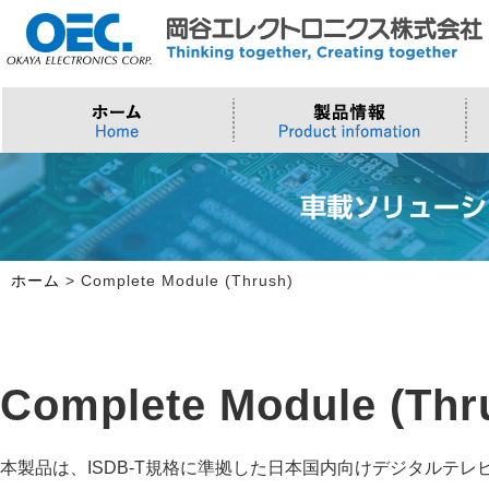
プロセッサ
>AI・IoTソリューション
>会社概要
>製品・御見積お問い合わせ
ソフトウェア・クラウド
スマートシティ・DX
>トップメッセージ
>その他・採用お問い合わせ
>Intel (IoT/Embedded)
>インテル IoTソリューション
>Microsoft Azure
>ナガレミル / 人流・交通
>Intel (PC)
>評価開発キット
>Windows IoT
>Intel Arc Graphics
>LLMソリューション
>Trellix
ホーム
>
Complete Module (Thrush)
>AMI
Complete Module (Thr
本製品は、ISDB-T規格に準拠した日本国内向けデジタルテ