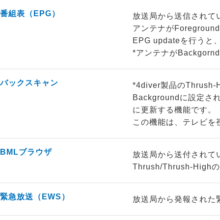
番組表（EPG）
放送局から送信されて
アンテナがForegr
EPG updateを
*アンテナがBackg
バックスキャン
*4diver製品のThrus
Backgroundに
に更新する機能です。
この機能は、テレビを
BMLブラウザ
放送局から送付されて
Thrush/Thrus
緊急放送（EWS）
放送局から発報された