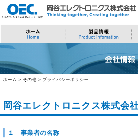
プロセッサ
>AI・IoTソリューション
>会社概要
>製品・御見積お問い合わせ
ソフトウェア・クラウド
スマートシティ・DX
>トップメッセージ
>その他・採用お問い合わせ
>Intel (IoT/Embedded)
>インテル IoTソリューション
>Microsoft Azure
>ナガレミル / 人流・交通
>Intel (PC)
>評価開発キット
>Windows IoT
>Intel Arc Graphics
>LLMソリューション
>Trellix
ホーム
>
その他
>
プライバシーポリシー
>AMI
岡谷エレクトロニクス株式会
１ 事業者の名称