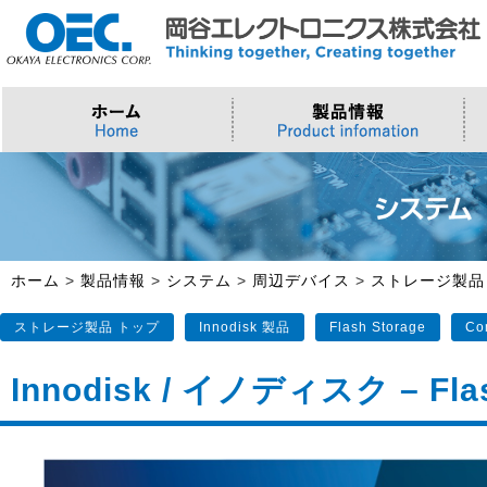
プロセッサ
>AI・IoTソリューション
>会社概要
>製品・御見積お問い合わせ
ソフトウェア・クラウド
スマートシティ・DX
>トップメッセージ
>その他・採用お問い合わせ
>Intel (IoT/Embedded)
>インテル IoTソリューション
>Microsoft Azure
>ナガレミル / 人流・交通
>Intel (PC)
>評価開発キット
>Windows IoT
>Intel Arc Graphics
>LLMソリューション
>Trellix
ホーム
>
製品情報
>
システム
>
周辺デバイス
>
ストレージ製品
>AMI
ストレージ製品 トップ
Innodisk 製品
Flash Storage
Co
Innodisk / イノディスク – Fla