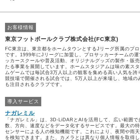
お客様情報
東京フットボールクラブ株式会社(FC東京)
FC東京は、東京都をホームタウンとするJリーグ所属のプ
です。1999年にJリーグに加盟し、プロサッカーチームの
ッカースクールや普及活動、オリジナルグッズの製作・販売
たる事業を展開しています。ホームスタジアムは味の素スタ
ムゲームでは毎試合3万人以上の観客を集める高い人気を誇
競技場で開催される試合では、5万人以上が来場し、地域の
も注目されるクラブです。
導入サービス
ナガレミル
「ナガレミル」は、3D-LiDARとAIを活用して、広い範囲
数、方向、速度などをデータ化するサービスです。最大の特徴は
センサーによる人の検知機能です。これにより、夜間や雨天
を検知できます。また、カメラとは異なり個人情報を取得し