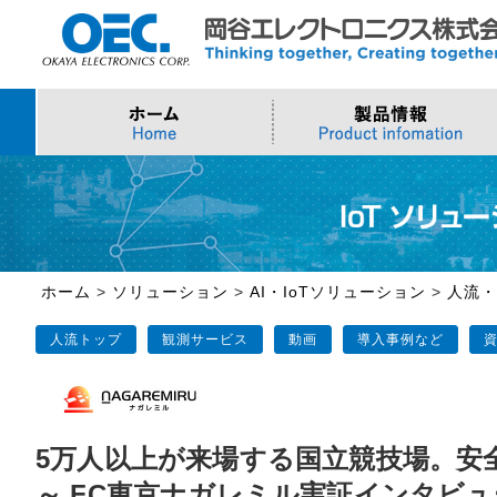
プロセッサ
>AI・IoTソリューション
>会社概要
>製品・御見積お問い合わせ
ソフトウェア・クラウ
スマートシティ・DX
>トップメッセージ
>その他・採用お問い
>Intel (IoT/Embedded)
>インテル IoTソリューション
>Microsoft Azure
>ナガレミル / 人流・
>Intel (PC)
>評価開発キット
>Windows IoT
>Intel Arc Graphics
>LLMソリューション
>Trellix
ホーム
>
ソリューション
>
AI・IoTソリューション
>
人流・
>AMI
人流トップ
観測サービス
動画
導入事例など
5万人以上が来場する国立競技場。安
～ FC東京ナガレミル実証インタビュ