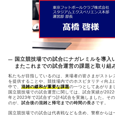
国立競技場での試合にナガレミルを導入
またこれまでの試合運営の課題と取り組
私たちが目指しているのは、来場者の皆さまがストレ
を提供することや、競技場内でのホスピタリティ向上
中で、
混雑の緩和が重要な課題
の一つとしてあがりま
国立競技場での試合運営に関しては、試合実績が2022
年と2023年で2試合ずつ計4試合を実施しました。そ
のが、
試合後の混雑と帰宅までの時間の長さ
です。
国立競技場での試合は代表戦なども含め、警察からは