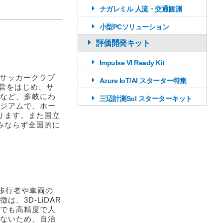
ナガレミル 人流・交通観測
小型PCソリューション
評価開発キット
Impulse VI Ready Kit
ロサッカークラブ
Azure IoT/AI スターター特集
運営をはじめ、サ
など、多岐にわ
三辺計測Sol スターターキット
ジアムで、ホー
ります。また国立
みならず全国的に
で歩行者や車両の
、3D-LiDAR
でも高精度で人
ないため、自治