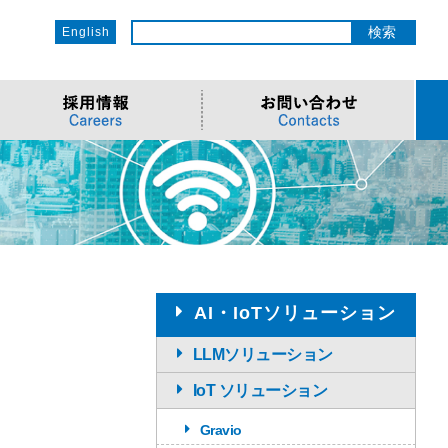
English
ットワーク
ソリューション
電子部品/Automotive
>車載ソリューション
CSR
o
サービス
>Components
>地デジテレビ
>OECのCSR
ソリューション
リューション
>Semiconductor
>海外電子部品選定
>社会への取り組み
Cソリューション
>Automotive
>環境への取り組み
>導入事例・動画
ューション
>LiDAR製品
>社員との関わり
AI・IoTソリューション
LLMソリューション
IoT ソリューション
Gravio