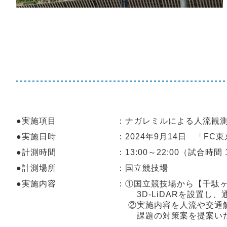
●実施項目 ：ナガレミルによる人流観
●実施日時 ：2024年9月14日 「FC東京 
●計測時間 ：13:00～22:00（試合時間 19:
●計測場所 ：国立競技場
●実施内容 ：①国立競技場から【千駄ヶ谷駅
3D-LiDARを設置し、通行人数
②実施内容を人流や交通解析を専門
課題の対策案を提案いただき