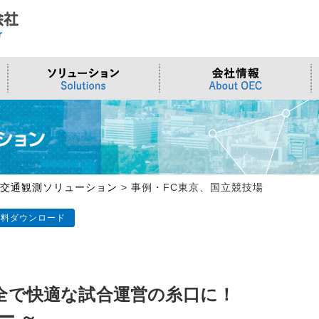
ド
合わせ
システム
>OTセキュリティ
>沿革
>当社向けご提案フォーム
サーバー/ネ
>ものづくり
>拠点一覧
交通観測
>Embeddedシステム
>Edgeシリーズ
>Supermicr
>有償技術
>オンライン資格確認端末
>Elementシリーズ
>液体冷却
>小型PCソ
>周辺デバイス
>Stellarシリーズ
>DCBBS
>カスタムP
交通観測ソリューション
>
事例・FC東京、国立競技場
>台湾ソリ
資料ダウンロード
全で快適な試合運営の糸口に！
ー ～