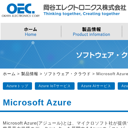
プロセッサ
>AI・IoTソリューション
>会社概要
>製品・御見積お問い合わせ
ソフトウェア・クラウド
スマートシティ・DX
>トップメッセージ
>その他・採用お問い合わせ
>Intel (IoT/Embedded)
>インテル IoTソリューション
>Microsoft Azure
>ナガレミル / 人流・交通
>Intel (PC)
>評価開発キット
>Windows IoT
>Intel Arc Graphics
>LLMソリューション
>Trellix
ホーム
>
製品情報
>
ソフトウェア・クラウド
>
Microsoft Azur
>AMI
Azureトップ
Azure IoTサービス
Azure AIサービス
Az
Microsoft Azure
Microsoft Azure(アジュール)とは、マイクロソフト