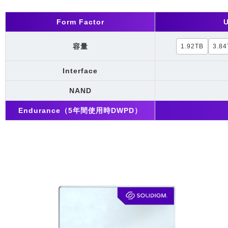
Form Factor
容量
1.92TB
3.84
Interface
NAND
Endurance（5年間使用時DWPD）