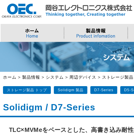
プロセッサ
>AI・IoTソリューション
>会社概要
>製品・御見積お問い合わせ
ソフトウェア・クラウド
スマートシティ・DX
>トップメッセージ
>その他・採用お問い合わせ
>Intel (IoT/Embedded)
>インテル IoTソリューション
>Microsoft Azure
>ナガレミル / 人流・交通
>Intel (PC)
>評価開発キット
>Windows IoT
>Intel Arc Graphics
>LLMソリューション
>Trellix
ホーム
>
製品情報
>
システム
>
周辺デバイス
>
ストレージ製品
>AMI
ストレージ製品 トップ
Solidigm 製品
D7-Series
D5-S
Solidigm / D7-Series
TLC×MVMeをベースとした、高書き込み耐