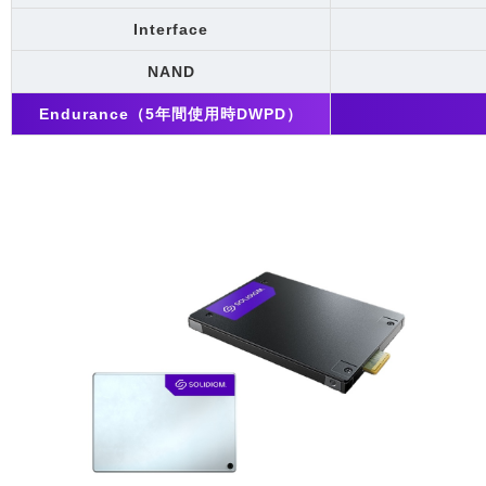
Interface
NAND
Endurance（5年間使用時DWPD）