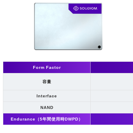
Form Factor
容量
Interface
NAND
Endurance（5年間使用時DWPD）