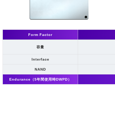
Form Factor
容量
Interface
NAND
Endurance（5年間使用時DWPD）