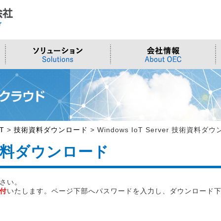
ド
合わせ
システム
>OTセキュリティ
>沿革
>当社向けご提案フォーム
サーバー/ネ
>ものづくり
>拠点一覧
交通観測
>Embeddedシステム
>Edgeシリーズ
>Supermicr
>有償技術
>オンライン資格確認端末
>Elementシリーズ
>液体冷却
>小型PCソ
>周辺デバイス
>Stellarシリーズ
>DCBBS
>カスタムP
oT
>
技術資料ダウンロード
>
Windows IoT Server 技術資料ダ
>台湾ソリ
 技術資料ダウンロード
さい。
付
いたします。ページ下部へパスワードを入力し、ダウンロード