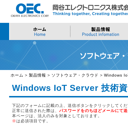
プロセッサ
>AI・IoTソリューション
>会社概要
>製品・御見積お問い合わせ
ソフトウェア・クラウ
スマートシティ・DX
>トップメッセージ
>その他・採用お問い
>Intel (IoT/Embedded)
>インテル IoTソリューション
>Microsoft Azure
>ナガレミル / 人流・
>Intel (PC)
>評価開発キット
>Windows IoT
>Intel Arc Graphics
>LLMソリューション
>Trellix
ホーム
>
製品情報
>
ソフトウェア・クラウド
>
Windows I
>AMI
Windows IoT Server
下記のフォームに記載の上、送信ボタンをクリックしてくだ
正常に送信された際は、
パスワードをのちほどメールにて送
本ページは、法人のみを対象としております。
※
は必須項目です。