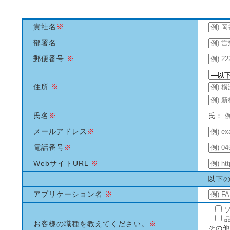
貴社名
※
部署名
郵便番号
※
住所
※
氏名
※
氏：
メールアドレス
※
電話番号
※
WebサイトURL
※
以下
アプリケーション名
※
お客様の職種を教えてください。
※
その他