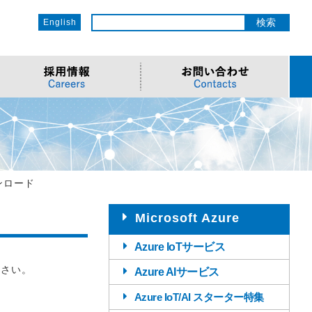
English
ットワーク
ソリューション
電子部品/Automotive
>車載ソリューション
CSR
o
サービス
>Components
>地デジテレビ
>OECのCSR
ソリューション
リューション
>Semiconductor
>海外電子部品選定
>社会への取り組み
Cソリューション
>Automotive
>環境への取り組み
ウンロード
>導入事例・動画
ューション
>LiDAR製品
>社員との関わり
Microsoft Azure
Azure IoTサービス
下さい。
Azure AIサービス
Azure IoT/AI スターター特集