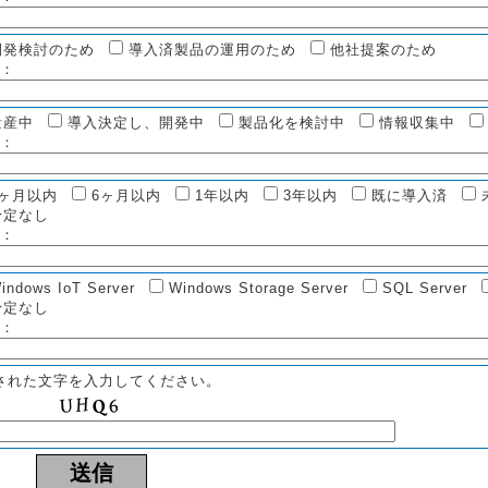
開発検討のため
導入済製品の運用のため
他社提案のため
：
量産中
導入決定し、開発中
製品化を検討中
情報収集中
：
3ヶ月以内
6ヶ月以内
1年以内
3年以内
既に導入済
予定なし
：
indows IoT Server
Windows Storage Server
SQL Server
予定なし
：
された文字を入力してください。