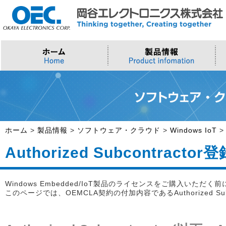
プロセッサ
>AI・IoTソリューション
>会社概要
>製品・御見積お問い合わせ
ソフトウェア・クラウド
スマートシティ・DX
>トップメッセージ
>その他・採用お問い合わせ
>Intel (IoT/Embedded)
>インテル IoTソリューション
>Microsoft Azure
>ナガレミル / 人流・交通
>Intel (PC)
>評価開発キット
>Windows IoT
>Intel Arc Graphics
>LLMソリューション
>Trellix
ホーム
>
製品情報
>
ソフトウェア・クラウド
>
Windows IoT
>AMI
Authorized Subcontract
Windows Embedded/IoT製品のライセンスをご購入いただく
このページでは、OEMCLA契約の付加内容であるAuthorized S