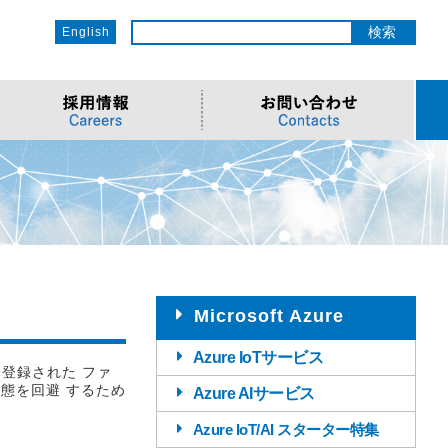
English
ットワーク
ソリューション
電子部品/Automotive
>車載ソリューション
CSR
o
サービス
>Components
>地デジテレビ
>OECのCSR
ソリューション
リューション
>Semiconductor
>海外電子部品選定
>社会への取り組み
Cソリューション
>Automotive
>環境への取り組み
>導入事例・動画
ューション
>LiDAR製品
>社員との関わり
Microsoft Azure
Azure IoTサービス
登録された ファ
態を回避 するため
Azure AIサービス
Azure IoT/AI スターター特集