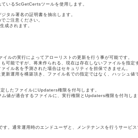
いるScGetCertsツールを使用します。
イルからデジタル署名の証明書を抽出します。
のでご注意ください。
が生成されます。
のファイルの実行によってアローリストの更新を行う事が可能です。
とも可能ですが、将来作られる、現在は存在しないファイルを指定
ファイル名を予測された場合はセキュリティを担保できません。
た更新運用を構築頂き、ファイル名での指定ではなく、ハッシュ値
ル名で指定したファイルにUpdaters権限を付与します。
 チェックサム値が適合するファイルに、実行権限とUpdaters権限を付与し
可能です。通常運用時のエンドユーザと、メンテナンスを行うサービ