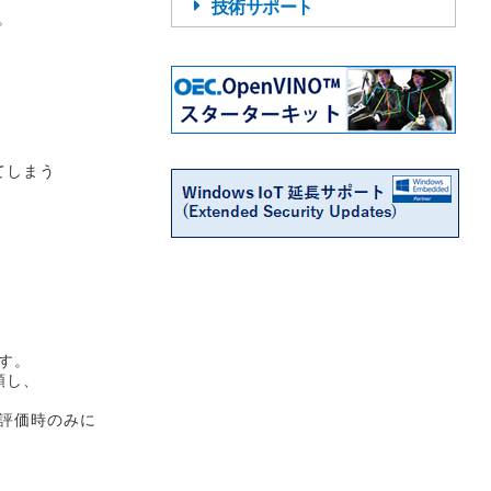
技術サポート
。
てしまう
ます。
頼し、
、評価時のみに