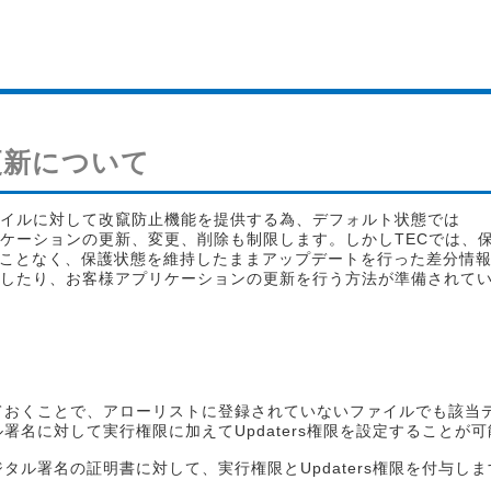
更新について
ァイルに対して改竄防止機能を提供する為、デフォルト状態では
アプリケーションの更新、変更、削除も制限します。しかしTECでは、
ことなく、保護状態を維持したままアップデートを行った差分情
eを適用したり、お客様アプリケーションの更新を行う方法が準備されて
ておくことで、アローリストに登録されていないファイルでも該当
名に対して実行権限に加えてUpdaters権限を設定することが
指定したデジタル署名の証明書に対して、実行権限とUpdaters権限を付与し