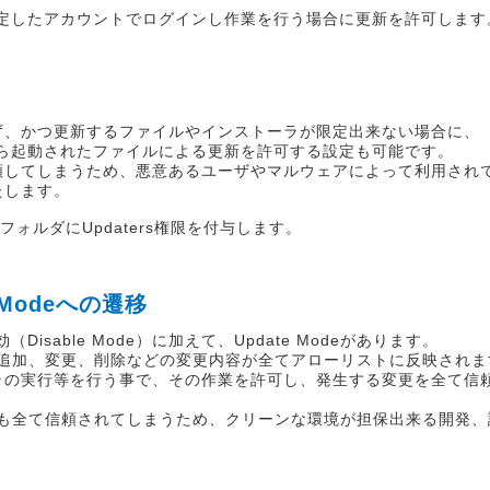
： ユーザ名で指定したアカウントでログインし作業を行う場合に更新を許可します
ず、かつ更新するファイルやインストーラが限定出来ない場合に、
ダから起動されたファイルによる更新を許可する設定も可能です。
頼してしまうため、悪意あるユーザやマルウェアによって利用され
たします。
定した特定フォルダにUpdaters権限を付与します。
 Modeへの遷移
Disable Mode）に加えて、Update Modeがあります。
され、追加、変更、削除などの変更内容が全てアローリストに反映され
ラの実行等を行う事で、その作業を許可し、発生する変更を全て信
る操作も全て信頼されてしまうため、クリーンな環境が担保出来る開発