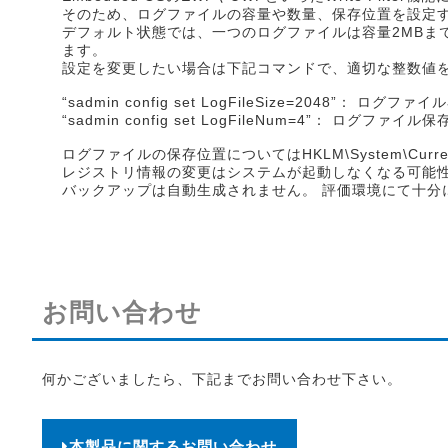
そのため、ログファイルの容量や数量、保存位置を設定
デフォルト状態では、一つのログファイルは容量2MBま
ます。
設定を変更したい場合は下記コマンドで、適切な整数値
“sadmin config set LogFileSize=2048”： 
“sadmin config set LogFileNum=4”： ログ
ログファイルの保存位置についてはHKLM\System\CurrentCon
レジストリ情報の変更はシステムが起動しなくなる可能
バックアップは自動生成されません。 評価環境にて十分
お問い合わせ
何かございましたら、下記までお問い合わせ下さい。
本製品に関するお問い合わせ