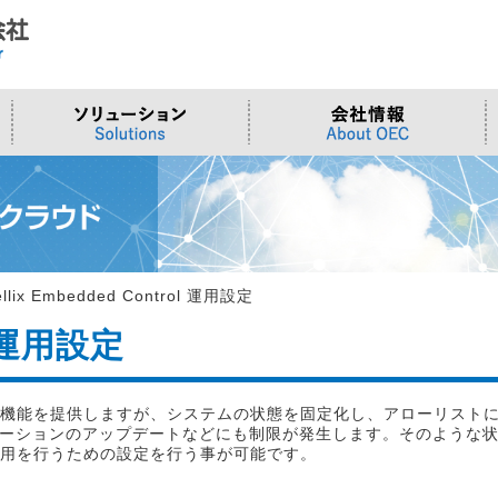
ド
合わせ
システム
>OTセキュリティ
>沿革
>当社向けご提案フォーム
サーバー/ネ
>ものづくり
>拠点一覧
交通観測
>Embeddedシステム
>Edgeシリーズ
>Supermicr
>有償技術
>オンライン資格確認端末
>Elementシリーズ
>液体冷却
>小型PCソ
>周辺デバイス
>Stellarシリーズ
>DCBBS
>カスタムP
ellix Embedded Control 運用設定
>台湾ソリ
ol 運用設定
ィ機能を提供しますが、システムの状態を固定化し、アローリストに
ーションのアップデートなどにも制限が発生します。そのような状
運用を行うための設定を行う事が可能です。