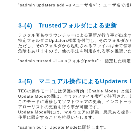
“sadmin updaters add –u <ユーザ名>”
3-(4) Trustedフォルダによる更新
デジタル署名やラウンチャーによる更新が行う事が出来
特定フォルダにUpdaters権限を付与し、そのフォル
ただし、そのフォルダから起動されるファイルは全て信
危険もありますので、他の手法を利用される事を推奨い
“sadmin trusted –i –u <フォルダpath>”： 指
3-(5) マニュアル操作によるUpdaters
TECの動作モードには保護の有効（Enable Mode）と無効（
Update Modeの間は、全てのファイル実行が許可
このモードに遷移してソフトウェアの更新、インストー
アローリストの更新を行う事が可能です。
Update Mode時には、マルウェアの起動、悪意あ
使用に限定することを推奨いたします。
“sadmin bu”： Update Modeに開始します。