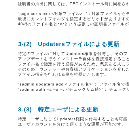
証明書の抽出に関しては、TECインストール時に同梱されて
“scgetcerts.exe <対象ファイル> .”：対象ファ
最後にカレントフォルダを指定するピリオドがあります
40桁のファイル名とcerという拡張しの証明書ファイル
3-(2) Updatersファイルによる更新
特定のファイルに対してUpdaters権限を付与し、そ
アップデートを行うインストーラ自体を直接指定するこ
ファイル名で指定を行う必要があるため、悪意ある人に
そのため、ウンチャーやお客様アプリケーションを介し
ファイル指定を行われる事を推奨いたします。
“sadmin updaters add <ファイル名>”： ファイ
“sadmin auth –a –u –c <チェックサム値>”：
3-(3) 特定ユーザによる更新
特定ユーザに対してUpdaters権限を付与することも
ユーザアカウントを分けて頂くような運用が可能です。