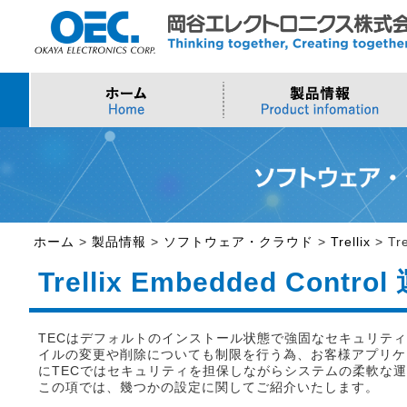
プロセッサ
>AI・IoTソリューション
>会社概要
>製品・御見積お問い合わせ
ソフトウェア・クラウ
スマートシティ・DX
>トップメッセージ
>その他・採用お問い
>Intel (IoT/Embedded)
>インテル IoTソリューション
>Microsoft Azure
>ナガレミル / 人流・
>Intel (PC)
>評価開発キット
>Windows IoT
>Intel Arc Graphics
>LLMソリューション
>Trellix
ホーム
>
製品情報
>
ソフトウェア・クラウド
>
Trellix
>
Tr
>AMI
Trellix Embedded Contr
TECはデフォルトのインストール状態で強固なセキュリテ
イルの変更や削除についても制限を行う為、お客様アプリケ
にTECではセキュリティを担保しながらシステムの柔軟な
この項では、幾つかの設定に関してご紹介いたします。