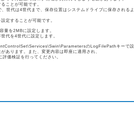
することが可能です。
で、世代は4世代まで、保存位置はシステムドライブに保存される
を設定することが可能です。
ログファイル容量を2MBに設定します。
ファイル保存世代を4世代に設定します。
trolSet\Services\Swin\ParametersのLogFilePath
性があります。また、変更内容は即座に適用され、
に評価検証を行ってください。