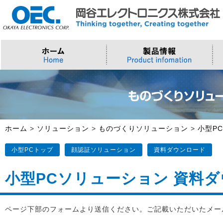
プロセッサ
>AI・IoTソリューション
>会社概要
>製品・御見積お問い合わせ
ソフトウェア・クラウド
スマートシティ・DX
>トップメッセージ
>その他・採用お問い合わせ
>Intel (IoT/Embedded)
>インテル IoTソリューション
>Microsoft Azure
>ナガレミル / 人流・交通
>Intel (PC)
>評価開発キット
>Windows IoT
>Intel Arc Graphics
>LLMソリューション
>Trellix
ホーム
>
ソリューション
>
ものづくりソリューション
>
小型P
>AMI
小型PCトップ
顔認証ソリューション
資料ダウンロード
小型PCソリューション 資料
ページ下部のフォームより送信ください。ご記載いただいたメー