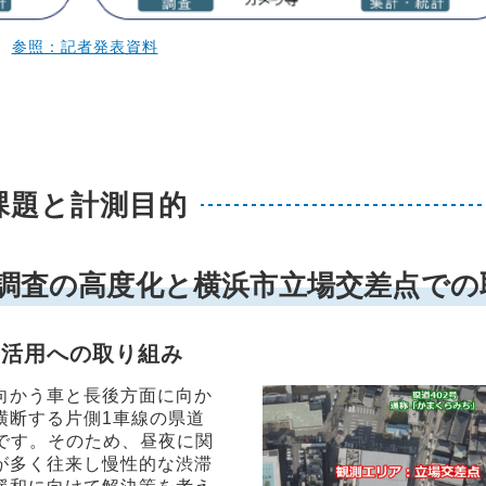
参照：記者発表資料
課題と計測目的
通量調査の高度化と横浜市立場交差点で
T活用への取り組み
向かう車と長後方面に向か
横断する片側1車線の県道
トです。そのため、昼夜に関
が多く往来し慢性的な渋滞