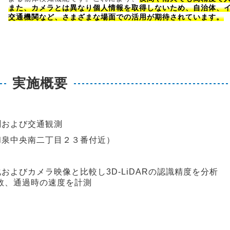
また、カメラとは異なり個人情報を取得しないため、自治体、
交通機関など、さまざまな場面での活用が期待されています。
実施概要
よび交通観測
中央南二丁目２３番付近）
メラ映像と比較し3D-LiDARの認識精度を分析
時の速度を計測