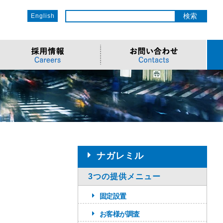
English
ットワーク
ソリューション
電子部品/Automotive
>車載ソリューション
CSR
o
サービス
>Components
>地デジテレビ
>OECのCSR
ソリューション
リューション
>Semiconductor
>海外電子部品選定
>社会への取り組み
Cソリューション
>Automotive
>環境への取り組み
>導入事例・動画
ューション
>LiDAR製品
>社員との関わり
ナガレミル
3つの提供メニュー
固定設置
お客様が調査