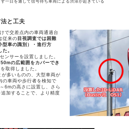
らず一日を通して信号待ち車両による渋滞が起きている
方法と工夫
るだけで交差点内の車両通過台
は従来の
目視調査では困難
小型車の識別）・進行方
した。
ARセンサーを設置しました。
～50mの広範囲をカバーでき
タを取得しました。
ことが多いものの、大型車両が
内の車両や歩行者を検知で
～6mの高さに設置し、さら
を追加することで、より精度