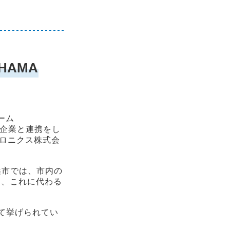
HAMA
ーム
々な企業と連携をし
トロニクス株式会
浜市では、市内の
め、これに代わる
して挙げられてい