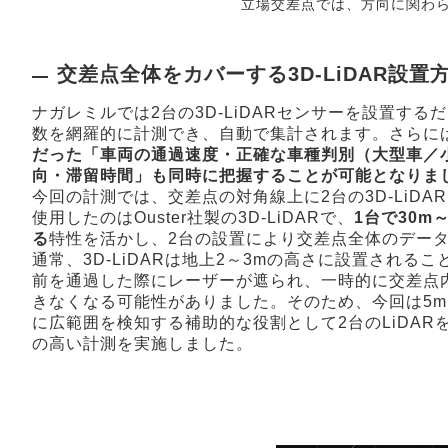
立場交差点では、方向に関わ
交差点全体をカバーする3D-LiDAR設置
ナガレミルでは2台の3D-LiDARセンサーを設置す
数を網羅的に計測でき、自動で集計されます。さらに
だった「車両の通過速度・正確な車種判別（大型車／
向・滞留時間」も同時に把握することが可能となりま
今回の計測では、交差点の対角線上に2台の3D-LiD
使用したのはOuster社製の3D-LiDARで、
1台で30m
る
特性を活かし、2台の設置により交差点全体のデー
通常、3D-LiDARは地上2～3mの高さに設置される
前を通過した際にレーザーが遮られ、一時的に交差点
きなくなる可能性がありました。そのため、今回は5m
に広範囲を検知する補助的な役割として2台のLiDAR
の高い計測を実施しました。