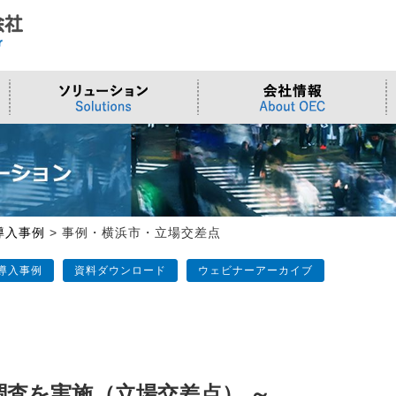
ド
合わせ
システム
>OTセキュリティ
>沿革
>当社向けご提案フォーム
サーバー/ネ
>ものづくり
>拠点一覧
交通観測
>Embeddedシステム
>Edgeシリーズ
>Supermicr
>有償技術
>オンライン資格確認端末
>Elementシリーズ
>液体冷却
>小型PCソ
>周辺デバイス
>Stellarシリーズ
>DCBBS
>カスタムP
導入事例
>
事例・横浜市・立場交差点
>台湾ソリ
導入事例
資料ダウンロード
ウェビナーアーカイブ
交通調査を実施（立場交差点） ～