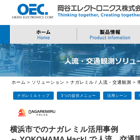
プロセッサ
>AI・IoTソリューション
>会社概要
>製品・御見積お問い合わせ
ソフトウェア・クラウ
スマートシティ・DX
>トップメッセージ
>その他・採用お問い
>Intel (IoT/Embedded)
>インテル IoTソリューション
>Microsoft Azure
>ナガレミル / 人流・
>Intel (PC)
>評価開発キット
>Windows IoT
>Intel Arc Graphics
>LLMソリューション
>Trellix
ホーム
>
ソリューション
>
ナガレミル / 人流・交通観測
>
>AMI
ナガレミルトップ
3つの提供メニュー
活用シーン
横浜市でのナガレミル活用事例
～ YOKOHAMA Hack! で人流、