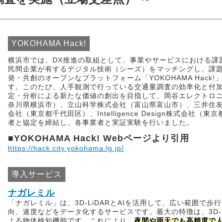
YOKOHAMA Hack!
横浜市では、DX推進の取組として、事業やサービスにおける課
民間企業が有するデジタル技術（シーズ）をマッチングし、課
発・共創のオープンなプラットフォーム「YOKOHAMA Hack
す。このたび、人手観測で行っている交通量調査の効率化と付
定・分析による新たな価値の創出を目指して、岡谷エレクトロ
奈川県横浜市）、立山科学株式会社（富山県富山市）、三井住
会社（東京都千代田区）、Intelligence Design株式会社（
者と協定を締結し、各事業者と実証実験を行いました。
■YOKOHAMA Hack! Webページより引用
https://hack.city.yokohama.lg.jp/
導入サービス
ナガレミル
「ナガレミル」は、3D-LiDARとAIを活用して、広い範囲で歩
向、速度などをデータ化するサービスです。最大の特徴は、3D-L
よる物体検知機能です。これにより、
夜間や雨天でも高精度で