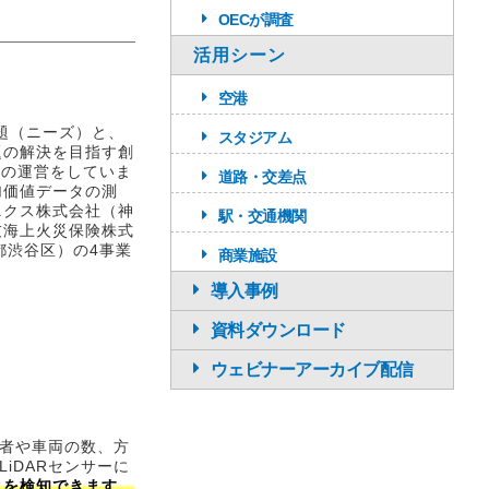
OECが調査
活用シーン
空港
題（ニーズ）と、
スタジアム
題の解決を目指す創
!」の運営をしていま
道路・交差点
加価値データの測
ニクス株式会社（神
駅・交通機関
友海上火災保険株式
東京都渋谷区）の4事業
商業施設
導入事例
資料ダウンロード
ウェビナーアーカイブ配信
行者や車両の数、方
iDARセンサーに
人を検知できます。