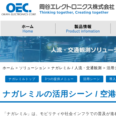
プロセッサ
>AI・IoTソリューション
>会社概要
>製品・御見積お問い合わせ
ソフトウェア・クラウド
スマートシティ・DX
>トップメッセージ
>その他・採用お問い合わせ
>Intel (IoT/Embedded)
>インテル IoTソリューション
>Microsoft Azure
>ナガレミル / 人流・交通
>Intel (PC)
>評価開発キット
>Windows IoT
>Intel Arc Graphics
>LLMソリューション
>Trellix
ホーム
>
ソリューション
>
ナガレミル / 人流・交通観測
>
活用
>AMI
ナガレミルトップ
3つの提供メニュー
活用シーン
導入
ナガレミルの活用シーン / 空港
「ナガレミル」は、モビリティや社会インフラでの普及が進