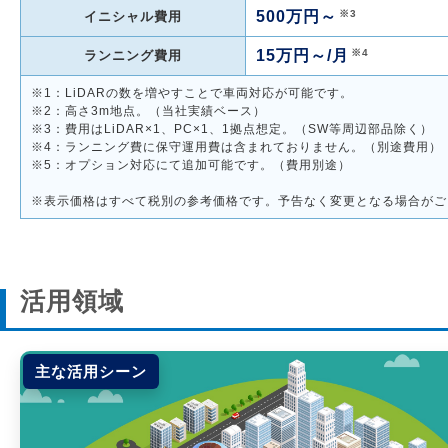
※3
500万円～
イニシャル費用
※4
15万円～/月
ランニング費用
※1：LiDARの数を増やすことで車両対応が可能です。
※2：高さ3m地点。（当社実績ベース）
※3：費用はLiDAR×1、PC×1、1拠点想定。（SW等周辺部品除く）
※4：ランニング費に保守運用費は含まれておりません。（別途費用）
※5：オプション対応にて追加可能です。（費用別途）
※表示価格はすべて税別の参考価格です。予告なく変更となる場合がご
活用領域
主な活用シーン