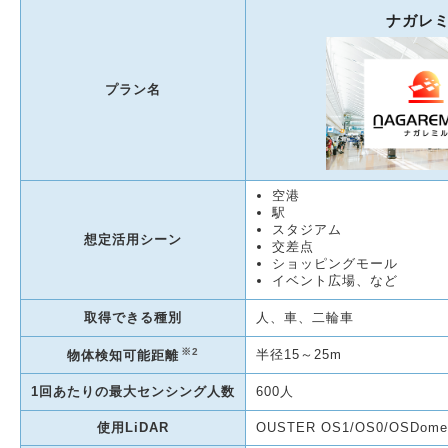
ナガレ
プラン名
空港
駅
スタジアム
想定活用シーン
交差点
ショッピングモール
イベント広場、など
取得できる種別
人、車、二輪車
※2
半径15～25m
物体検知可能距離
1回あたりの最大センシング人数
600人
使用LiDAR
OUSTER OS1/OS0/OSDome