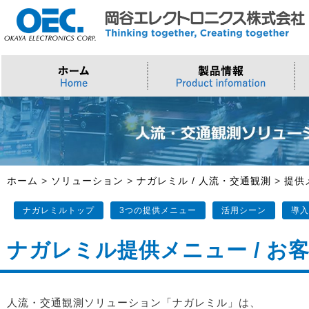
プロセッサ
>AI・IoTソリューション
>会社概要
>製品・御見積お問い合わせ
ソフトウェア・クラウド
スマートシティ・DX
>トップメッセージ
>その他・採用お問い合わせ
>Intel (IoT/Embedded)
>インテル IoTソリューション
>Microsoft Azure
>ナガレミル / 人流・交通
>Intel (PC)
>評価開発キット
>Windows IoT
>Intel Arc Graphics
>LLMソリューション
>Trellix
ホーム
>
ソリューション
>
ナガレミル / 人流・交通観測
>
提供
>AMI
ナガレミルトップ
3つの提供メニュー
活用シーン
導入
ナガレミル提供メニュー / お
人流・交通観測ソリューション「ナガレミル」は、