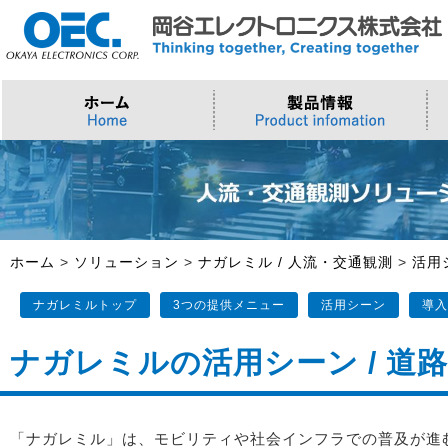
プロセッサ
>AI・IoTソリューション
>会社概要
>製品・御見積お問い合わせ
ソフトウェア・クラウド
スマートシティ・DX
>トップメッセージ
>その他・採用お問い合わせ
>Intel (IoT/Embedded)
>インテル IoTソリューション
>Microsoft Azure
>ナガレミル / 人流・交通
>Intel (PC)
>評価開発キット
>Windows IoT
>Intel Arc Graphics
>LLMソリューション
>Trellix
ホーム
>
ソリューション
>
ナガレミル / 人流・交通観測
>
活用
>AMI
ナガレミルトップ
3つの提供メニュー
活用シーン
導入
ナガレミルの活用シーン / 道
「ナガレミル」は、モビリティや社会インフラでの普及が進