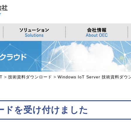
ド
合わせ
システム
>OTセキュリティ
>沿革
>当社向けご提案フォーム
サーバー/ネ
>ものづくり
>拠点一覧
交通観測
>Embeddedシステム
>Edgeシリーズ
>Supermicr
>有償技術
>オンライン資格確認端末
>Elementシリーズ
>液体冷却
>小型PCソ
>周辺デバイス
>Stellarシリーズ
>DCBBS
>カスタムP
oT
>
技術資料ダウンロード
>
Windows IoT Server 技術資料ダ
>台湾ソリ
ードを受け付けました