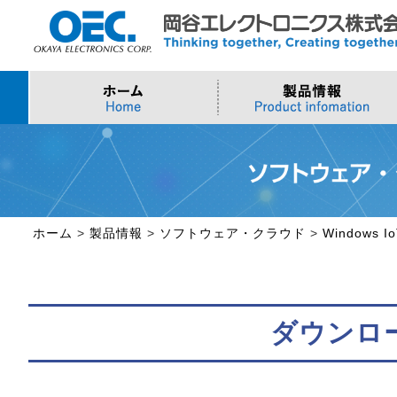
プロセッサ
>AI・IoTソリューション
>会社概要
>製品・御見積お問い合わせ
ソフトウェア・クラウ
スマートシティ・DX
>トップメッセージ
>その他・採用お問い
>Intel (IoT/Embedded)
>インテル IoTソリューション
>Microsoft Azure
>ナガレミル / 人流・
>Intel (PC)
>評価開発キット
>Windows IoT
>Intel Arc Graphics
>LLMソリューション
>Trellix
ホーム
>
製品情報
>
ソフトウェア・クラウド
>
Windows I
>AMI
ダウンロ