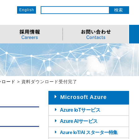
English
ットワーク
ソリューション
電子部品/Automotive
>車載ソリューション
CSR
o
サービス
>Components
>地デジテレビ
>OECのCSR
ソリューション
リューション
>Semiconductor
>海外電子部品選定
>社会への取り組み
Cソリューション
>Automotive
>環境への取り組み
ウンロード
>
資料ダウンロード受付完了
>導入事例・動画
ューション
>LiDAR製品
>社員との関わり
Microsoft Azure
Azure IoTサービス
Azure AIサービス
Azure IoT/AI スターター特集