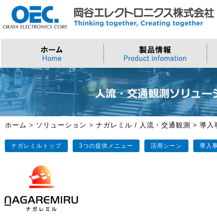
プロセッサ
>AI・IoTソリューション
>会社概要
>製品・御見積お問い合わせ
ソフトウェア・クラウド
スマートシティ・DX
>トップメッセージ
>その他・採用お問い合わせ
>Intel (IoT/Embedded)
>インテル IoTソリューション
>Microsoft Azure
>ナガレミル / 人流・交通
>Intel (PC)
>評価開発キット
>Windows IoT
>Intel Arc Graphics
>LLMソリューション
>Trellix
ホーム
>
ソリューション
>
ナガレミル / 人流・交通観測
>
導入
>AMI
ナガレミルトップ
3つの提供メニュー
活用シーン
導入