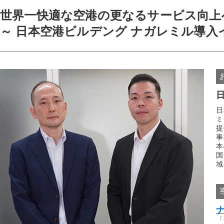
世界一快適な空港の更なるサービス向上
～ 日本空港ビルデング ナガレミル導入
日
ミ
提
事
本
国
域
「